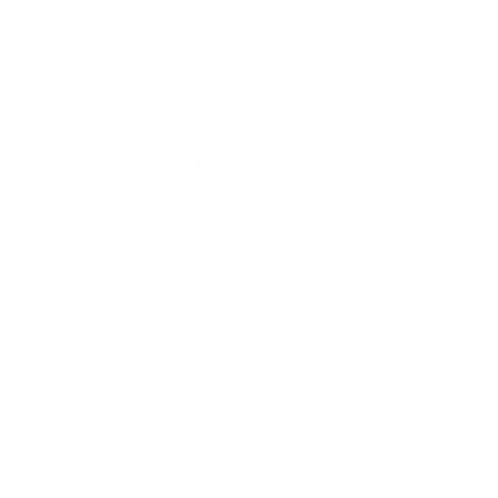
Dôležité tel. čísla
Kontakty
Kontaktné informácie
+421 55 696 27 94
podatelna@obecmilhost.eu
využite možnosť získavania aktuálnych informácií s využitím RSS
,
CMS systém (redakčný) systém ECHELON 2,
Mapa stránok
,
web portál
,
webhosting
,
webex.digital, s.r.o.
,
domény
,
registrácia domény
,
spoločnosť webex.digital, s.r.o.
,
technický prevádzkovateľ
Posledná aktualizácia:
07.08.2026