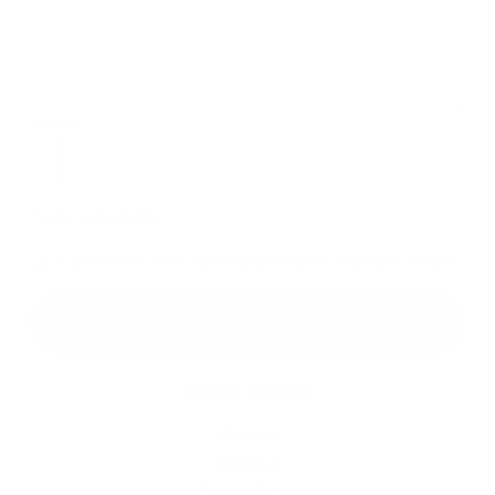
Príloha:
Príloha
*
povinné položky
*
Oboznámil som sa so
spracúvaním osobných údajov
Google reCaptcha Response
Odoslať správu
Rýchle odkazy
História
Kultúra
Fotogaléria