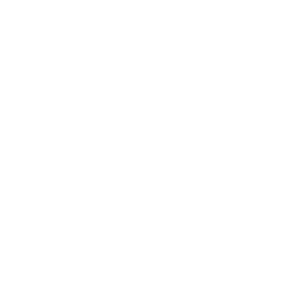
Napíšte nám
Meno
Priezvisko
E-mailová adresa
*
Meno:
*
Priezvisko:
*
E-mailová adresa:
Text vašej správy...
*
Text vašej správy: