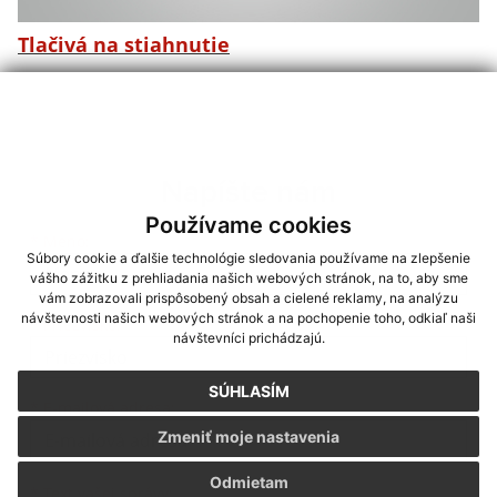
Tlačivá na stiahnutie
Napíšte nám
Používame cookies
Meno
Priezvisko
E-mailová adresa
*
Meno:
Súbory cookie a ďalšie technológie sledovania používame na zlepšenie
vášho zážitku z prehliadania našich webových stránok, na to, aby sme
vám zobrazovali prispôsobený obsah a cielené reklamy, na analýzu
návštevnosti našich webových stránok a na pochopenie toho, odkiaľ naši
*
Priezvisko:
návštevníci prichádzajú.
SÚHLASÍM
*
E-mailová adresa:
Zmeniť moje nastavenia
Odmietam
Text vašej správy...
*
Text vašej správy: