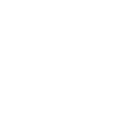
História
Kultúra
Fotogaléria
Dôležité tel. čísla
Kontakty
Kontaktné informácie
+421 55 696 27 94
podatelna@obecmilhost.eu
využite možnosť získavania aktuálnych informácií s využitím RSS
,
CMS systém (redakčný) systém ECHELON 2,
Mapa stránok
,
web portál
,