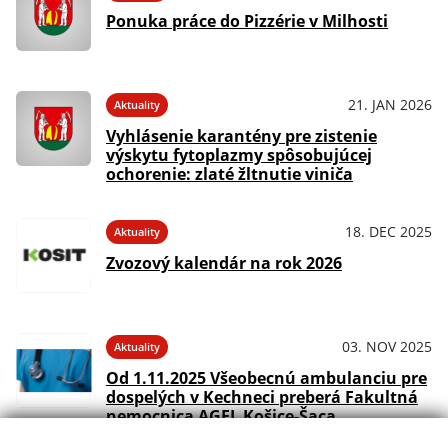
Ponuka práce do Pizzérie v Milhosti
21. JAN 2026
Aktuality
Vyhlásenie karantény pre zistenie
výskytu fytoplazmy spôsobujúcej
ochorenie: zlaté žltnutie viniča
18. DEC 2025
Aktuality
Zvozový kalendár na rok 2026
03. NOV 2025
Aktuality
Od 1.11.2025 Všeobecnú ambulanciu pre
dospelých v Kechneci preberá Fakultná
nemocnica AGEL Košice-Šaca