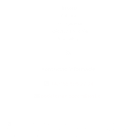
História
Kultúra
Fotogaléria
Dôležité tel. čísla
Kontakty
Kontaktné informácie
+421 55 696 27 94
podatelna@obecmilhost.eu
využite možnosť získavania aktuálnych informácií s využitím RSS
,
CMS systém (redakčný) systém ECHELON 2,
Mapa stránok
,
web portál
,
webhosting
,
webex.digital, s.r.o.
,
domény
,
registrácia domény
,