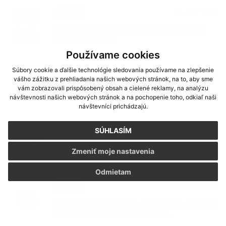
13. OKT 2025
Aktuality
Usmernenie pre ochranu pred zlatým
žltnutím viniča
Používame cookies
Súbory cookie a ďalšie technológie sledovania používame na zlepšenie
08. AUG 2025
Aktuality
vášho zážitku z prehliadania našich webových stránok, na to, aby sme
XXI. ročník Dňa obce Milhosť
vám zobrazovali prispôsobený obsah a cielené reklamy, na analýzu
návštevnosti našich webových stránok a na pochopenie toho, odkiaľ naši
návštevníci prichádzajú.
19. MAR 2025
Oznámenia
SÚHLASÍM
POŽIARNA PREVENCIA
Zmeniť moje nastavenia
Odmietam
07. MAR 2025
Aktuality
Pokusy o podvody na senioroch - Csalási
kísérletek az idős embereken