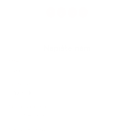
1
2
3
>
Napíšte nám
Meno
Priezvisko
E-mailová adresa
*
Meno:
*
Priezvisko:
*
E-mailová adresa:
Text vašej správy...
*
Text vašej správy: