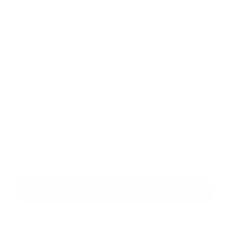
Príloha:
Príloha
*
povinné položky
*
Oboznámil som sa so
spracúvaním osobných údajov
Google reCaptcha Response
Odoslať správu
Rýchle odkazy