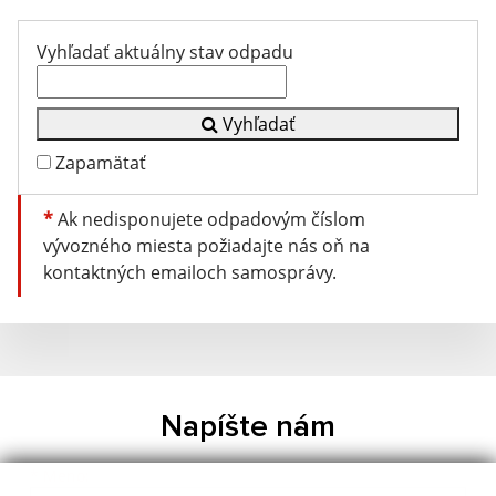
Vyhľadať aktuálny stav odpadu
Vyhľadať
Zapamätať
*
Ak nedisponujete odpadovým číslom
vývozného miesta požiadajte nás oň na
kontaktných emailoch samosprávy.
Napíšte nám
Meno
Priezvisko
E-mailová adresa
*
Meno: