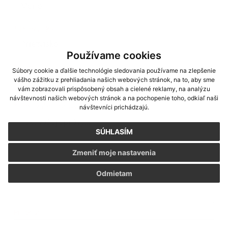
*
Priezvisko:
Používame cookies
*
E-mailová adresa:
Súbory cookie a ďalšie technológie sledovania používame na zlepšenie
vášho zážitku z prehliadania našich webových stránok, na to, aby sme
vám zobrazovali prispôsobený obsah a cielené reklamy, na analýzu
návštevnosti našich webových stránok a na pochopenie toho, odkiaľ naši
Text vašej správy...
*
Text vašej správy:
návštevníci prichádzajú.
SÚHLASÍM
Zmeniť moje nastavenia
Odmietam
Príloha:
Príloha