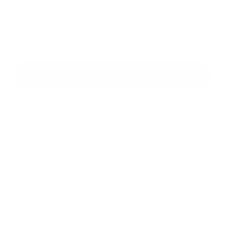
*
povinné položky
*
Oboznámil som sa so
spracúvaním osobných údajov
Google reCaptcha Response
Odoslať správu
Rýchle odkazy
História
Kultúra
Fotogaléria
Dôležité tel. čísla
Kontakty