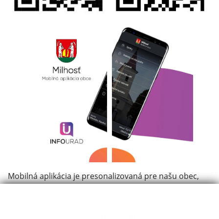
Mobilná aplikácia je presonalizovaná pre našu obec,
nie všeobecná aplikácia, kde si potrebujete nastavovať
výber správ, alebo sa registrovať.
Čo vám prinesie mobilná aplikácia našej