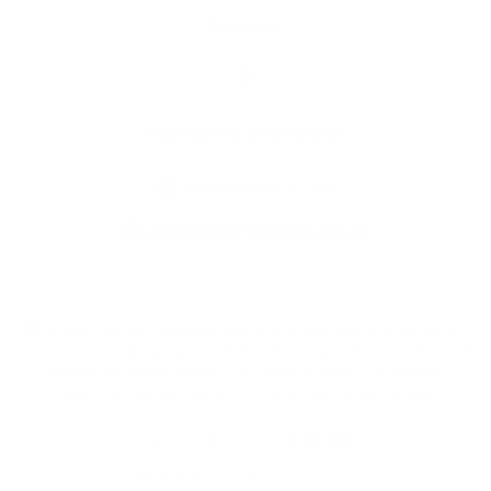
Kontakty
Kontaktné informácie
+421 55 696 27 94
podatelna@obecmilhost.eu
využite možnosť získavania aktuálnych informácií s využitím RSS
,
CMS systém (redakčný) systém ECHELON 2,
Mapa stránok
,
web portál
,
webhosting
,
webex.digital, s.r.o.
,
domény
,
registrácia domény
,
spoločnosť webex.digital, s.r.o.
,
technický prevádzkovateľ
Posledná aktualizácia:
07.08.2026
Vytlačiť stránku
|
Vyhlásenie o prístupnosti