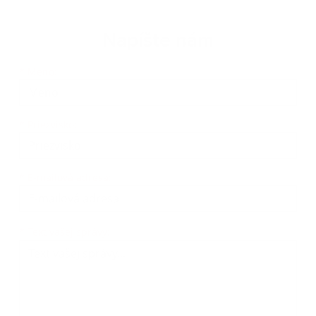
Napíšte nám
Meno
Priezvisko
E-mailová adresa
*
Meno:
*
Priezvisko:
*
E-mailová adresa:
Text vašej správy...
*
Text vašej správy: