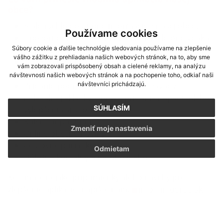
obce?
Stále rýchlo dostupné informácie z našej obce.
Používame cookies
Upozornenia vo Vašom mobilnom telefóne vďaka
Súbory cookie a ďalšie technológie sledovania používame na zlepšenie
push notifikáciám
vášho zážitku z prehliadania našich webových stránok, na to, aby sme
Rýchly a prehľadný kalendár zvozu odpadu
vám zobrazovali prispôsobený obsah a cielené reklamy, na analýzu
Aktuálne online zverejnenie Úradnej tabule obce
návštevnosti našich webových stránok a na pochopenie toho, odkiaľ naši
návštevníci prichádzajú.
Pridanie podnetu na odstránenie závady,
nelegálnej skládky, opravy, pridanie napádu alebo
SÚHLASÍM
vylepšenia aj s fotografiou.
Kalendár podujatí
Zmeniť moje nastavenia
Online obecné noviny
Cestovné poriadky
Odmietam
Dôležité kontakty a mnoho iného
Keď máte nejaké pripomienky alebo návrhy pre
zlepšenie aplikácie, napíšte nám.
info@infourad.sk