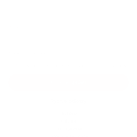
Príloha:
Príloha
*
povinné položky
*
Oboznámil som sa so
spracúvaním osobných údajov
Google reCaptcha Response
Odoslať správu
Rýchle odkazy
História
Kultúra
Fotogaléria
Dôležité tel. čísla