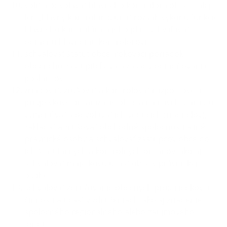
voliť a odvolávať hlavného kontrolóra obce (ďalej
len „hlavný kontrolór“), určiť rozsah výkonu funkcie
hlavného kontrolóra a jeho plat, schvaľovať
odmenu hlavnému kontrolórovi,
schvaľovať štatút obce, rokovací poriadok
obecného zastupiteľstva a zásady odmeňovania
poslancov,
zriaďovať, zrušovať a kontrolovať rozpočtové a
príspevkové organizácie obce a na návrh starostu
vymenúvať a odvolávať ich vedúcich (riaditeľov),
zakladať a zrušovať obchodné spoločnosti a iné
právnické osoby a schvaľovať zástupcov obce do
ich štatutárnych a kontrolných orgánov, ako aj
schvaľovať majetkovú účasť obce v právnickej
osobe,
schvaľovať združovanie obecných prostriedkov a
činností a účasť v združeniach, ako aj zriadenie
spoločného regionálneho alebo záujmového
fondu,