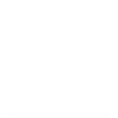
Text vašej správy...
*
Text vašej správy:
Príloha:
Príloha
*
povinné položky
*
Oboznámil som sa so
spracúvaním osobných údajov
Google reCaptcha Response