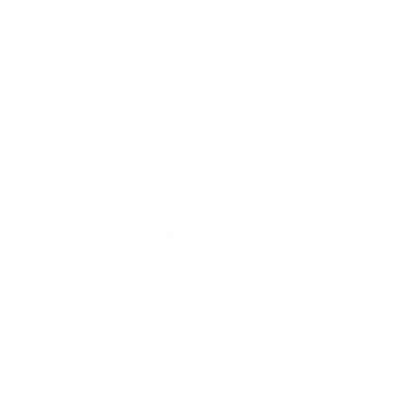
zriaďovať a zrušovať orgány potrebné na
samosprávu obce a určovať náplň ich práce,
udeľovať čestné občianstvo obce, obecné
vyznamenania a ceny,
ustanoviť erb obce, vlajku obce, pečať obce,
prípadne znelku obce,
vydávať súhlas s pričlenením obce podľa § 2aa ods.
1.
§ 12
Rokovanie obecného zastupiteľstva
(1)
Obecné zastupiteľstvo zasadá podľa potreby,
najmenej však raz za tri mesiace.
Ak požiada o zvolanie
zasadnutia obecného zastupiteľstva aspoň tretina
poslancov, starosta zvolá zasadnutie obecného
zastupiteľstva tak, aby sa uskutočnilo do 15 dní od
doručenia žiadosti na jeho konanie. Ustanovujúce
zasadnutie obecného zastupiteľstva zvolá starosta