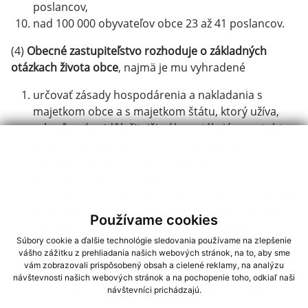
poslancov,
nad 100 000 obyvateľov obce 23 až 41 poslancov.
(4)
Obecné zastupiteľstvo rozhoduje o základných
otázkach života obce
, najmä je mu vyhradené
určovať zásady hospodárenia a nakladania s
majetkom obce a s majetkom štátu, ktorý užíva,
schvaľovať najdôležitejšie úkony týkajúce sa tohto
majetku a kontrolovať hospodárenie s ním,
schvaľovať rozpočet obce a jeho zmeny,
kontrolovať jeho čerpanie a schvaľovať záverečný
účet obce, vyhlásiť dobrovoľnú zbierku a ustanoviť
jej podmienky, schvaľovať emisiu komunálnych
Používame cookies
dlhopisov, schvaľovať zmluvu uzavretú podľa § 20
Súbory cookie a ďalšie technológie sledovania používame na zlepšenie
ods. 1, rozhodovať o prijatí úveru alebo pôžičky, o
vášho zážitku z prehliadania našich webových stránok, na to, aby sme
prevzatí záruky za poskytnutie návratnej finančnej
vám zobrazovali prispôsobený obsah a cielené reklamy, na analýzu
výpomoci zo štátneho rozpočtu; v rozsahu
návštevnosti našich webových stránok a na pochopenie toho, odkiaľ naši
návštevníci prichádzajú.
určenom zastupiteľstvom môže zmeny rozpočtu