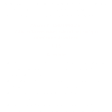
zvolený v predchádzajúcom volebnom období tak, aby
sa uskutočnilo do 30 dní od vykonania volieb. Obecné
zastupiteľstvo zasadá v obci, v ktorej bolo zvolené.
Zákon č. 369/1990 Zb.
Zákon Slovenskej národnej rady o
obecnom zriadení
§ 15
Komisie
Obecné zastupiteľstvo môže zriaďovať komisie ako
svoje stále alebo dočasné poradné, iniciatívne a
kontrolné orgány.
Komisie sú zložené z poslancov a z ďalších osôb
zvolených obecným zastupiteľstvom.
Zloženie a úlohy komisií vymedzuje obecné
zastupiteľstvo.
Členovi komisie, ktorý nie je poslanec, možno
poskytnúť odmenu v kalendárnom roku najviac