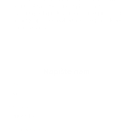
jednu polovicu mesačného platu starostu bez
zvýšenia podľa príslušnej platovej skupiny;13) to sa
vzťahuje aj na člena výboru mestskej časti, ktorý
nie je poslanec.
Napíšte nám
Meno
Priezvisko
E-mailová adresa
*
Meno:
*
Priezvisko:
*
E-mailová adresa: