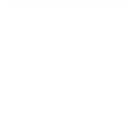
Odoslať správu
Rýchle odkazy
História
Kultúra
Fotogaléria
Dôležité tel. čísla
Kontakty
Kontaktné informácie
+421 55 696 27 94
podatelna@obecmilhost.eu