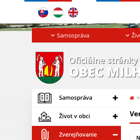
Samospráva
Živ
Oficiálne stránky
OBEC MIL
Samospráva
Ve
Život v obci
Zverejňovanie
N