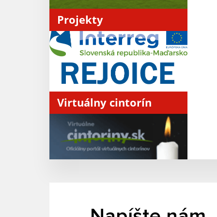
Projekty
Virtuálny cintorín
Napíšte nám