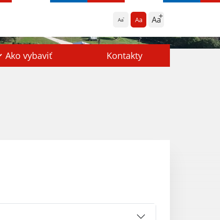
Aa
Aa
Aa
Ako vybaviť
Kontakty