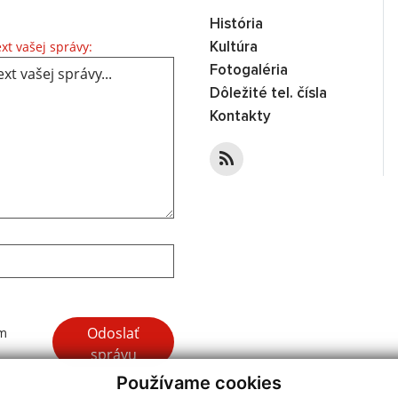
História
Text vašej správy...
xt vašej správy:
Kultúra
Fotogaléria
Dôležité tel. čísla
Kontakty
Google reCaptcha Response
Odoslať
ím
správu
Používame cookies