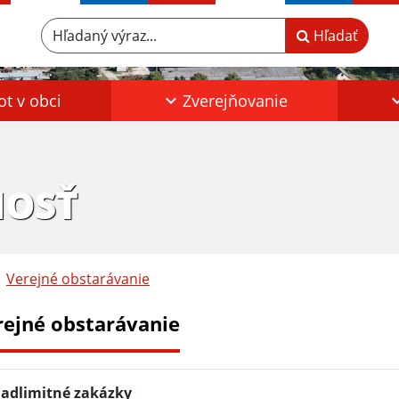
Hľadaný výraz...
Hľadať
ot v obci
Zverejňovanie
HOSŤ
Verejné obstarávanie
rejné obstarávanie
adlimitné zakázky