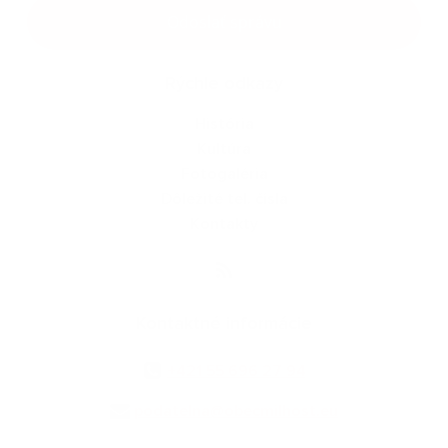
Google reCaptcha Response
Odoslať správu
Rýchle odkazy
História
Kultúra
Fotogaléria
Dôležité tel. čísla
Kontakty
Kontaktné informácie
+421 55 696 27 94
podatelna@obecmilhost.eu