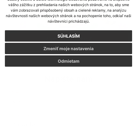
vášho zážitku z prehliadania našich webových stránok, na to, aby sme
vám zobrazovali prispôsobený obsah a cielené reklamy, na analýzu
návštevnosti našich webových stránok a na pochopenie toho, odkiaľ naši
návštevníci prichádzajú.
SÚHLASÍM
Zápis do MŠ Milhosť
Zmeniť moje nastavenia
Odmietam
Napíšte nám
Meno
Priezvisko
E-mailová adresa
*
Meno:
*
Priezvisko: