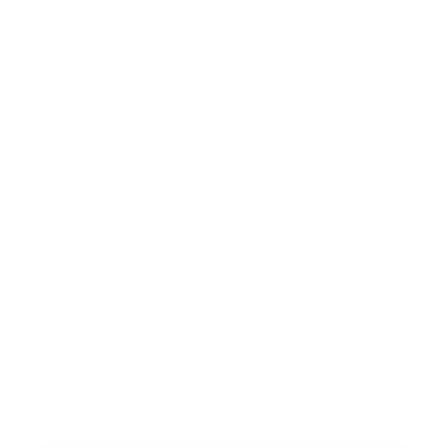
*
E-mailová adresa:
Text vašej správy...
*
Text vašej správy:
Príloha:
Príloha
*
povinné položky
*
Oboznámil som sa so
spracúvaním osobných údajov