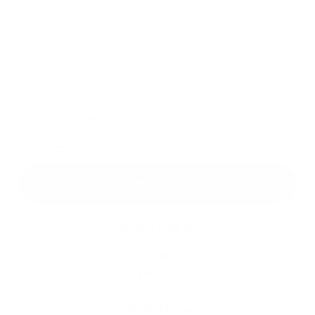
Príloha:
Príloha
*
povinné položky
*
Oboznámil som sa so
spracúvaním osobných údajov
Google reCaptcha Response
Odoslať správu
Rýchle odkazy
História
Kultúra
Fotogaléria
Dôležité tel. čísla