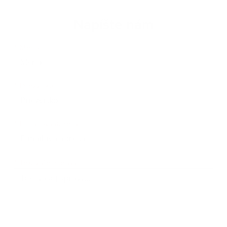
Napíšte nám
Meno
Priezvisko
E-mailová adresa
*
Meno:
*
Priezvisko:
*
E-mailová adresa:
Text vašej správy...
*
Text vašej správy: