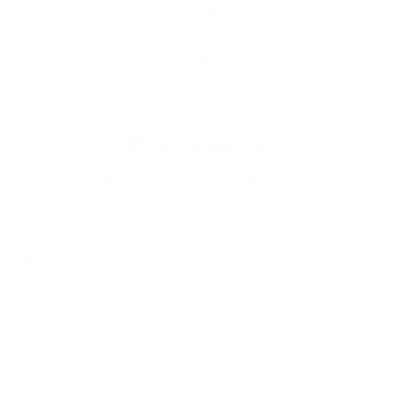
Kontakty
Kontaktné informácie
+421 55 696 27 94
podatelna@obecmilhost.eu
využite možnosť získavania aktuálnych informácií s využitím RSS
,
CMS systém (redakčný) systém ECHELON 2,
Mapa stránok
,
web portál
,
webhosting
,
webex.digital, s.r.o.
,
domény
,
registrácia domény
,
spoločnosť webex.digital, s.r.o.
,
technický prevádzkovateľ
Posledná aktualizácia:
20.07.2026
Vytlačiť stránku
|
Vyhlásenie o prístupnosti
Autorské práva
|
Cookies