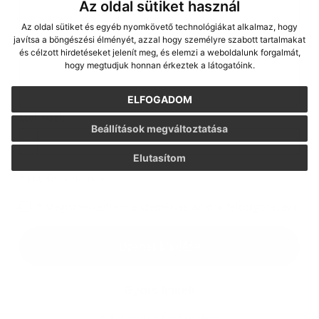
Az oldal sütiket használ
Az oldal sütiket és egyéb nyomkövető technológiákat alkalmaz, hogy
javítsa a böngészési élményét, azzal hogy személyre szabott tartalmakat
és célzott hirdetéseket jelenít meg, és elemzi a weboldalunk forgalmát,
hogy megtudjuk honnan érkeztek a látogatóink.
ELFOGADOM
Melléklet:
Beállítások megváltoztatása
Melléklet
Elutasítom
*
kötelező elemek
*
Megismerkedtem a
személyes adatok feldolgozásával
Google reCaptcha Response
Üzenet küldése
Gyors linkek