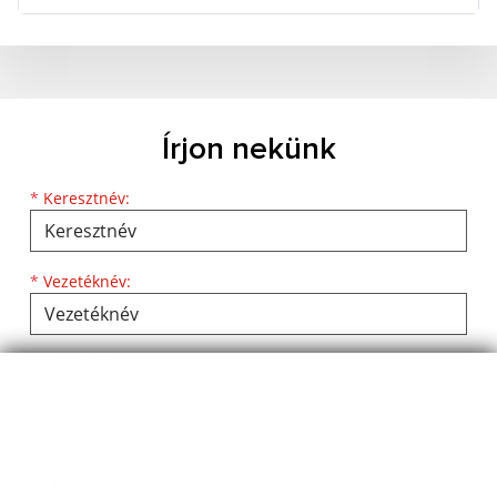
Írjon nekünk
Keresztnév
Vezetéknév
E-mail cím
*
Keresztnév:
*
Vezetéknév:
*
E-mail cím:
Üzenetének szövege...
*
Üzenetének szövege: