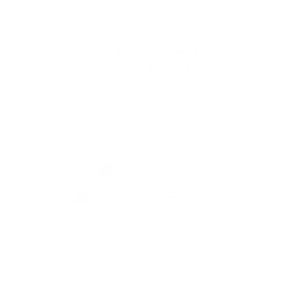
A település történelme
Kultúra
Képgaléria
Fontos telefonszámok
Elérhetőségek
Elérhetőségek
+421 55 696 27 94
podatelna@obecmilhost.eu
jusson a legfrissebb információkhoz az RSS csatornánkon keresztűl
,
ECHELON 2 tartalomkezelő rendszer,
Honlap térkép
,
Internetes portál
,
webhosting
,
webex.digital, s.r.o.
,
doménnevek
,
doménnév regisztráció
,
cég webex.digital, s.r.o.
,
műszaki üzemeltető