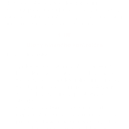
Hlavný kontrolór pri výkone kontrolnej činnosti
postupuje podľa pravidiel, ktoré ustanovuje osobitný
zákon.16a) Ďalšie podrobnosti o pravidlách kontrolnej
činnosti môže ustanoviť obec uznesením.
§ 18f
Úlohy hlavného kontrolóra
(1) Hlavný kontrolór
a) vykonáva kontrolu v rozsahu ustanovení § 18d,
b) predkladá obecnému zastupiteľstvu raz za šesť
mesiacov návrh plánu kontrolnej činnosti, ktorý
musí byť najneskôr 15 dní pred prerokovaním v
zastupiteľstve zverejnený spôsobom v obci
obvyklým,
c) vypracúva odborné stanoviská k návrhu
rozpočtu obce a k návrhu záverečného účtu obce
pred jeho schválením v obecnom zastupiteľstve,
d) predkladá správu o výsledkoch kontroly