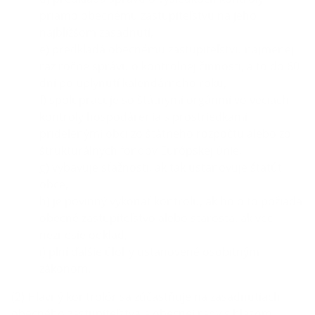
priamo obecnému zastupiteľstvu na jeho
najbližšom zasadnutí,
e) predkladá obecnému zastupiteľstvu najmenej
raz ročne správu o kontrolnej činnosti, a to do 60
dní po uplynutí kalendárneho roku,
f) spolupracuje so štátnymi orgánmi vo veciach
kontroly hospodárenia s prostriedkami
pridelenými obci zo štátneho rozpočtu alebo zo
štrukturálnych fondov Európskej únie,
g) vybavuje sťažnosti, ak tak ustanovuje štatút
obce,
h) je povinný vykonať kontrolu, ak ho o to požiada
obecné zastupiteľstvo alebo starosta, ak vec
neznesie odklad,
i) plní ďalšie úlohy ustanovené osobitným
zákonom.
(2) Hlavný kontrolór sa zúčastňuje na zasadnutiach
obecného zastupiteľstva a obecnej rady s hlasom