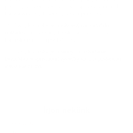
poradným; môže sa zúčastňovať aj na zasadnutiach
komisií zriadených obecným zastupiteľstvom.
(3) Hlavný kontrolór
je oprávnený nahliadať do
dokladov
, ako aj do iných dokumentov v rozsahu
kontrolnej činnosti podľa § 18d.
(4) Hlavný kontrolór
je povinný na požiadanie
bezodkladne sprístupniť výsledky kontrol poslancom
alebo starostovi
.
Írjon nekünk
Keresztnév
Vezetéknév
E-mail cím
*
Keresztnév: