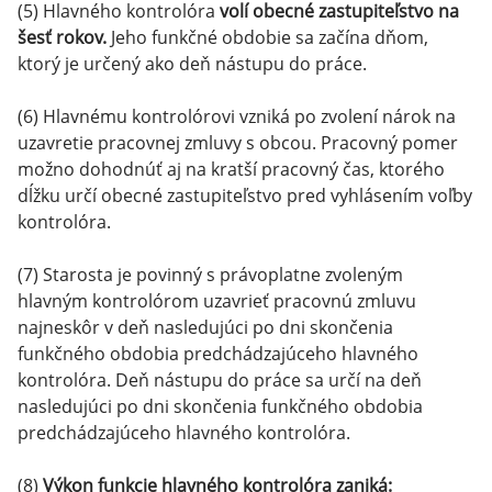
(5) Hlavného kontrolóra
volí obecné zastupiteľstvo na
šesť rokov.
Jeho funkčné obdobie sa začína dňom,
ktorý je určený ako deň nástupu do práce.
(6) Hlavnému kontrolórovi vzniká po zvolení nárok na
uzavretie pracovnej zmluvy s obcou. Pracovný pomer
možno dohodnúť aj na kratší pracovný čas, ktorého
dĺžku určí obecné zastupiteľstvo pred vyhlásením voľby
kontrolóra.
(7) Starosta je povinný s právoplatne zvoleným
hlavným kontrolórom uzavrieť pracovnú zmluvu
najneskôr v deň nasledujúci po dni skončenia
funkčného obdobia predchádzajúceho hlavného
kontrolóra. Deň nástupu do práce sa určí na deň
nasledujúci po dni skončenia funkčného obdobia
predchádzajúceho hlavného kontrolóra.
(8)
Výkon funkcie hlavného kontrolóra zaniká: