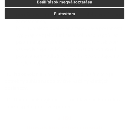
Beállítások megváltoztatása
a) opakovane alebo zvlášť hrubým spôsobom
poruší povinnosti zamestnanca alebo vedúceho
Elutasítom
zamestnanca,
b) hrubo alebo opakovane zanedbáva povinnosti
vyplývajúce z jeho funkcie a bol na to aspoň raz
písomne upozornený obecným zastupiteľstvom,
c) uvedie nepravdivý údaj v čestnom vyhlásení
podávanom podľa § 18 ods. 1 alebo v údajoch o
svojich majetkových pomeroch.
(10)
Na odvolanie
hlavného kontrolóra z funkcie
je
potrebný súhlas nadpolovičnej väčšiny všetkých
poslancov.
(11) Dňom zániku výkonu funkcie hlavného kontrolóra
zaniká aj jeho pracovný pomer.
§ 18d
Rozsah kontrolnej činnosti