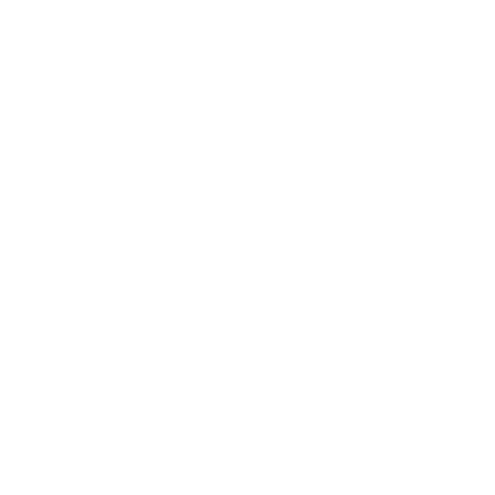
(1) Kontrolnou činnosťou sa rozumie
kontrola
zákonnosti, účinnosti, hospodárnosti a efektívnosti pri
hospodárení a nakladaní s majetkom a majetkovými
právami obce, ako aj s majetkom
, ktorý obec užíva
podľa osobitných predpisov,
kontrola príjmov,
výdavkov a finančných operácií obce, kontrola
vybavovania sťažností a petícií, kontrola dodržiavania
všeobecne záväzných právnych predpisov vrátane
nariadení obce, kontrola plnenia uznesení obecného
zastupiteľstva, kontrola dodržiavania interných
predpisov obce a kontrola plnenia ďalších úloh
ustanovených osobitnými predpismi.
(2)
Kontrolnej činnosti
podľa tohto zákona
podlieha
a) obecný úrad,
b) rozpočtové a príspevkové organizácie zriadené
obcou,
c) právnické osoby, v ktorých má obec majetkovú