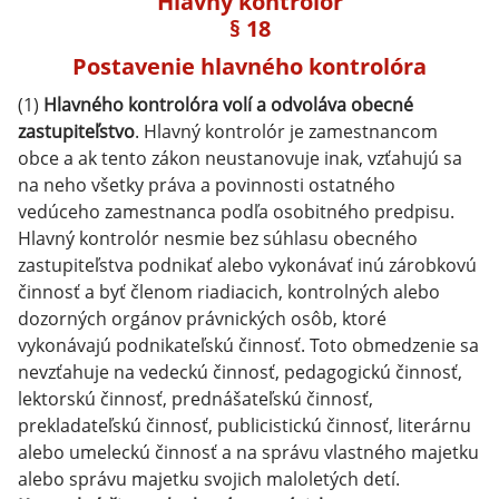
Hlavný kontrolór
§ 18
Postavenie hlavného kontrolóra
(1)
Hlavného kontrolóra volí a odvoláva obecné
zastupiteľstvo
. Hlavný kontrolór je zamestnancom
obce a ak tento zákon neustanovuje inak, vzťahujú sa
na neho všetky práva a povinnosti ostatného
vedúceho zamestnanca podľa osobitného predpisu.
Hlavný kontrolór nesmie bez súhlasu obecného
zastupiteľstva podnikať alebo vykonávať inú zárobkovú
činnosť a byť členom riadiacich, kontrolných alebo
dozorných orgánov právnických osôb, ktoré
vykonávajú podnikateľskú činnosť. Toto obmedzenie sa
nevzťahuje na vedeckú činnosť, pedagogickú činnosť,
lektorskú činnosť, prednášateľskú činnosť,
prekladateľskú činnosť, publicistickú činnosť, literárnu
alebo umeleckú činnosť a na správu vlastného majetku
alebo správu majetku svojich maloletých detí.