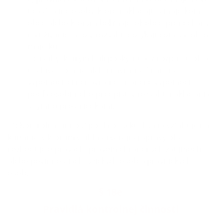
účasť, a iné osoby, ktoré nakladajú s majetkom
obce alebo ktorým bol majetok obce prenechaný
na užívanie, a to v rozsahu dotýkajúcom sa tohto
majetku,
d) osoby, ktorým boli poskytnuté z rozpočtu obce
účelové dotácie alebo návratné finančné
výpomoci, či nenávratné finančné výpomoci
podľa osobitného predpisu v rozsahu nakladania
s týmito prostriedkami.
(3) Kontrolná činnosť podľa odseku 1 sa nevzťahuje na
konanie, v ktorom v oblasti verejnej správy obec
rozhoduje o právach, právom chránených záujmoch
alebo povinnostiach fyzických osôb a právnických
osôb.
§ 18e
Pravidlá kontrolnej činnosti