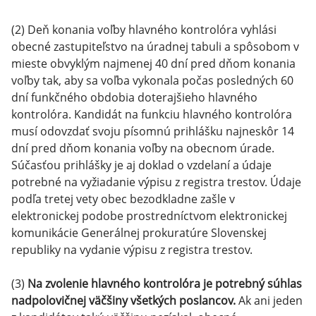
(2) Deň konania voľby hlavného kontrolóra vyhlási
obecné zastupiteľstvo na úradnej tabuli a spôsobom v
mieste obvyklým najmenej 40 dní pred dňom konania
voľby tak, aby sa voľba vykonala počas posledných 60
dní funkčného obdobia doterajšieho hlavného
kontrolóra. Kandidát na funkciu hlavného kontrolóra
musí odovzdať svoju písomnú prihlášku najneskôr 14
dní pred dňom konania voľby na obecnom úrade.
Súčasťou prihlášky je aj doklad o vzdelaní a údaje
potrebné na vyžiadanie výpisu z registra trestov. Údaje
podľa tretej vety obec bezodkladne zašle v
elektronickej podobe prostredníctvom elektronickej
komunikácie Generálnej prokuratúre Slovenskej
republiky na vydanie výpisu z registra trestov.
(3)
Na zvolenie hlavného kontrolóra je potrebný súhlas
nadpolovičnej väčšiny všetkých poslancov.
Ak ani jeden