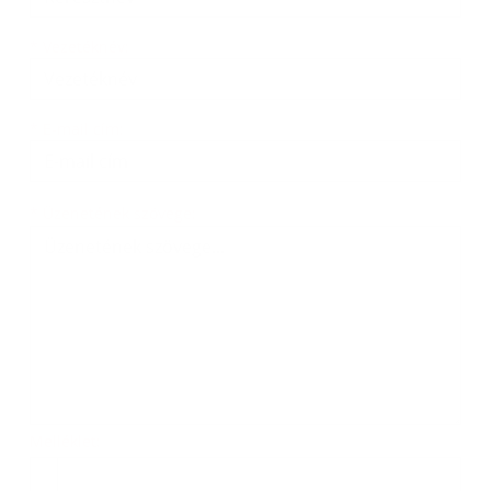
*
Vezetéknév:
*
E-mail cím:
Üzenetének szövege...
*
Üzenetének szövege:
Melléklet:
Melléklet