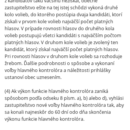
z kandidátov takú väčšinu nezískal, obecné
zastupiteľstvo ešte na tej istej schôdzi vykoná druhé
kolo volieb, do ktorého postúpia dvaja kandidáti, ktorí
získali v prvom kole volieb najväčší počet platných
hlasov. V prípade rovnosti hlasov do druhého kola
volieb postupujú všetci kandidáti s najväčším počtom
platných hlasov. V druhom kole volieb je zvolený ten
kandidát, ktorý získal najväčší počet platných hlasov.
Pri rovnosti hlasov v druhom kole volieb sa rozhoduje
žrebom. Ďalšie podrobnosti o spôsobe a vykonaní
voľby hlavného kontrolóra a náležitosti prihlášky
ustanoví obec uznesením.
(4) Ak výkon funkcie hlavného kontrolóra zaniká
spôsobom podľa odseku 8 písm. a), b) alebo d), vyhlási
zastupiteľstvo nové voľby hlavného kontrolóra tak, aby
sa konali najneskôr do 60 dní odo dňa skončenia
výkonu funkcie hlavného kontrolóra.