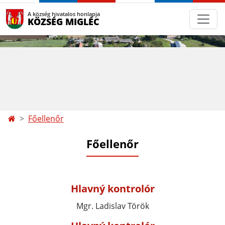
A község hivatalos honlapja
KÖZSÉG MIGLÉC
Főellenőr
Főellenőr
Hlavný kontrolór
Mgr. Ladislav Török