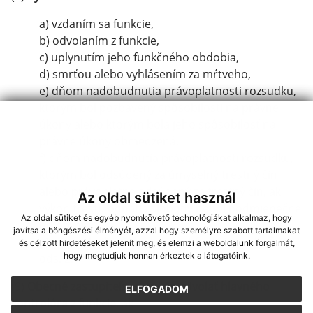
a) vzdaním sa funkcie,
b) odvolaním z funkcie,
c) uplynutím jeho funkčného obdobia,
d) smrťou alebo vyhlásením za mŕtveho,
e) dňom nadobudnutia právoplatnosti rozsudku,
ktorým bol pozbavený spôsobilosti na právne
úkony alebo ktorým bola jeho spôsobilosť na
právne úkony obmedzená,
f) dňom nadobudnutia právoplatnosti rozsudku,
ktorým bol odsúdený za úmyselný trestný čin
alebo právoplatne odsúdený za trestný čin, ak
Az oldal sütiket használ
výkon trestu odňatia slobody nebol podmienečne
Az oldal sütiket és egyéb nyomkövető technológiákat alkalmaz, hogy
odložený,
javítsa a böngészési élményét, azzal hogy személyre szabott tartalmakat
g) dňom, keď začal vykonávať funkciu podľa § 18
és célzott hirdetéseket jelenít meg, és elemzi a weboldalunk forgalmát,
hogy megtudjuk honnan érkeztek a látogatóink.
ods. 2.
(9)
Obecné zastupiteľstvo môže odvolať hlavného
ELFOGADOM
kontrolóra z funkcie
, ak