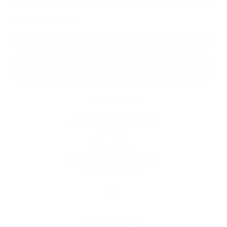
*
kötelező elemek
*
Megismerkedtem a
személyes adatok feldolgozásával
Google reCaptcha Response
Üzenet küldése
Gyors linkek
A település történelme
Kultúra
Képgaléria
Fontos telefonszámok
Elérhetőségek
Elérhetőségek