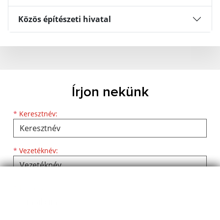
Közös építészeti hivatal
Írjon nekünk
Keresztnév
Vezetéknév
E-mail cím
*
Keresztnév:
*
Vezetéknév:
*
E-mail cím: