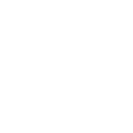
Gyors linkek
A település történelme
Kultúra
Képgaléria
Fontos telefonszámok
Elérhetőségek
Elérhetőségek
+421 55 696 27 94
podatelna@obecmilhost.eu
jusson a legfrissebb információkhoz az RSS csatornánkon keresztűl
,