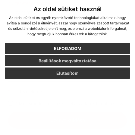
Üzenetének szövege...
*
Üzenetének szövege:
Az oldal sütiket használ
Az oldal sütiket és egyéb nyomkövető technológiákat alkalmaz, hogy
javítsa a böngészési élményét, azzal hogy személyre szabott tartalmakat
és célzott hirdetéseket jelenít meg, és elemzi a weboldalunk forgalmát,
hogy megtudjuk honnan érkeztek a látogatóink.
ELFOGADOM
Beállítások megváltoztatása
Melléklet:
Melléklet
Elutasítom
*
kötelező elemek
*
Megismerkedtem a
személyes adatok feldolgozásával
Google reCaptcha Response
Üzenet küldése