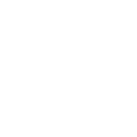
Elérhetőségek
+421 55 696 27 94
podatelna@obecmilhost.eu
jusson a legfrissebb információkhoz az RSS csatornánkon keresztűl
,
ECHELON 2 tartalomkezelő rendszer,
Honlap térkép
,
Internetes portál
,
webhosting
,
webex.digital, s.r.o.
,
doménnevek
,
doménnév regisztráció
,
cég webex.digital, s.r.o.
,
műszaki üzemeltető
A legutolsó frissítés időpontja:
07.08.2026
Nyomtatás
|
Hozzáférési nyilatkozat
Szerzői jogok
|
Sütikk
.
.
.
.