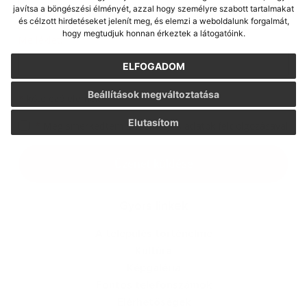
javítsa a böngészési élményét, azzal hogy személyre szabott tartalmakat
és célzott hirdetéseket jelenít meg, és elemzi a weboldalunk forgalmát,
hogy megtudjuk honnan érkeztek a látogatóink.
Melléklet:
Melléklet
ELFOGADOM
Beállítások megváltoztatása
*
kötelező elemek
Elutasítom
*
Megismerkedtem a
személyes adatok feldolgozásával
Google reCaptcha Response
Üzenet küldése
Gyors linkek
A település történelme
Kultúra
Képgaléria
Fontos telefonszámok
Elérhetőségek