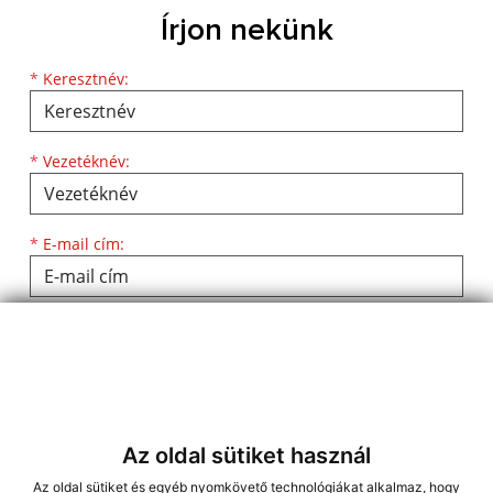
Írjon nekünk
Keresztnév
Vezetéknév
E-mail cím
*
Keresztnév:
*
Vezetéknév:
*
E-mail cím:
Üzenetének szövege...
*
Üzenetének szövege:
Az oldal sütiket használ
Az oldal sütiket és egyéb nyomkövető technológiákat alkalmaz, hogy