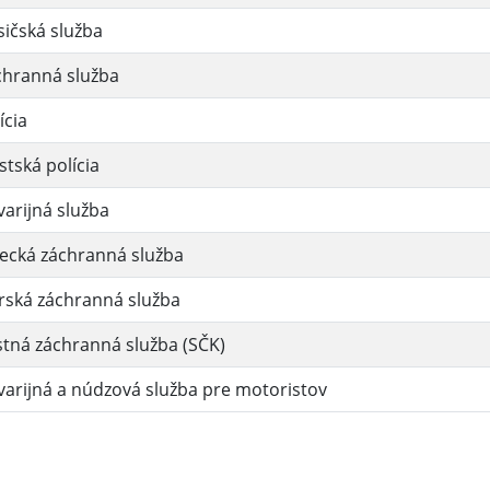
ičská služba
chranná služba
ícia
tská polícia
arijná služba
ecká záchranná služba
rská záchranná služba
tná záchranná služba (SČK)
arijná a núdzová služba pre motoristov