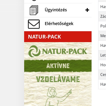
Has
Ügyintézés
Zá
Elérhetőségek
Pol
NATUR-PACK
Mes
Hav
Let
Ho
Ces
Hav