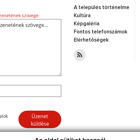
A település történelme
Üzenetének szövege...
enetének szövege:
Kultúra
Képgaléria
Fontos telefonszámok
Elérhetőségek
Google reCaptcha Response
Üzenet
atok
küldése