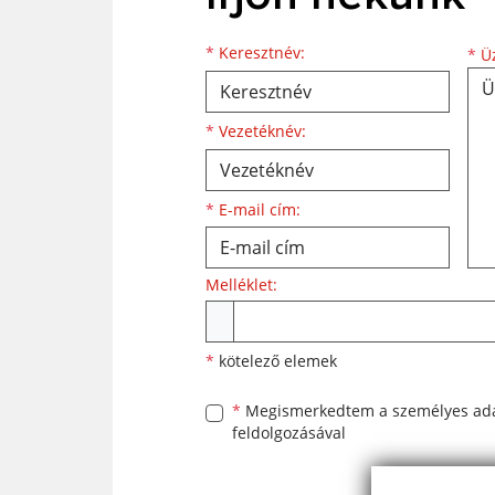
Keresztnév
Vezetéknév
E-mail cím
*
Keresztnév:
*
Üz
*
Vezetéknév:
*
E-mail cím:
Melléklet:
Melléklet
*
kötelező elemek
*
Megismerkedtem a
személyes ad
feldolgozásával