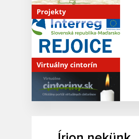
Projekty
Virtuálny cintorín
Írjon nekünk