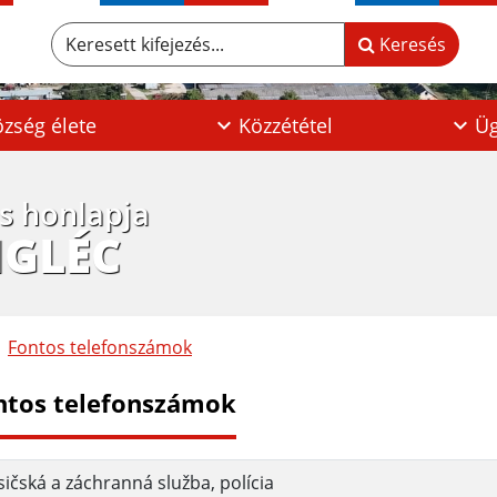
Keresett kifejezés...
Keresés
zség élete
Közzététel
Üg
os honlapja
IGLÉC
Fontos telefonszámok
ntos telefonszámok
ičská a záchranná služba, polícia