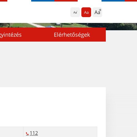
Aa
Aa
Aa
yintézés
Elérhetőségek
112