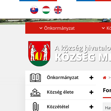
Önkormányzat
Kö
A község hivatal
KÖZSÉG M
Önkormányzat
Fo
Község élete
Közzététel
Has