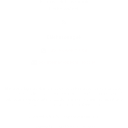
Fontos telefonszámok
Elérhetőségek
Elérhetőségek
+421 55 696 27 94
podatelna@obecmilhost.eu
jusson a legfrissebb információkhoz az RSS csatornánkon keresztűl
,
ECHELON 2 tartalomkezelő rendszer,
Honlap térkép
,
Internetes portál
,
webhosting
,
webex.digital, s.r.o.
,
doménnevek
,
doménnév regisztráció
,
cég webex.digital, s.r.o.
,
műszaki üzemeltető
A legutolsó frissítés időpontja:
07.08.2026
Nyomtatás
|
Hozzáférési nyilatkozat