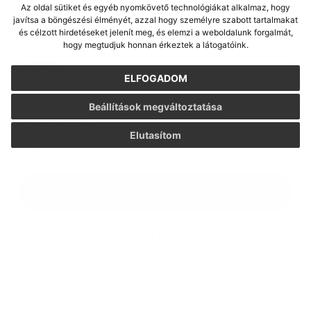
Az oldal sütiket és egyéb nyomkövető technológiákat alkalmaz, hogy
javítsa a böngészési élményét, azzal hogy személyre szabott tartalmakat
és célzott hirdetéseket jelenít meg, és elemzi a weboldalunk forgalmát,
hogy megtudjuk honnan érkeztek a látogatóink.
Melléklet:
ELFOGADOM
Melléklet
Beállítások megváltoztatása
*
kötelező elemek
Elutasítom
*
Megismerkedtem a
személyes adatok feldolgozásával
Google reCaptcha Response
Üzenet küldése
Gyors linkek
A település történelme
Kultúra
Képgaléria