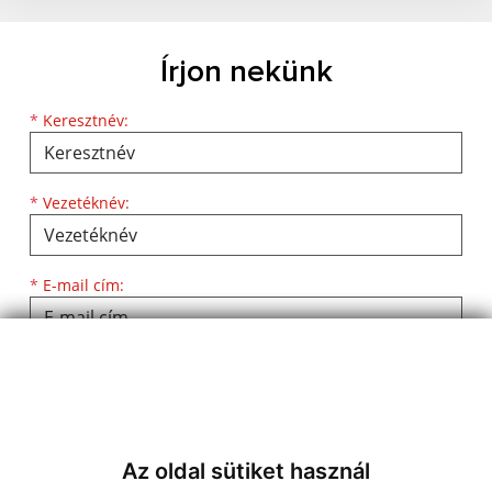
Írjon nekünk
Keresztnév
Vezetéknév
E-mail cím
*
Keresztnév:
*
Vezetéknév:
*
E-mail cím:
Üzenetének szövege...
*
Üzenetének szövege:
Az oldal sütiket használ