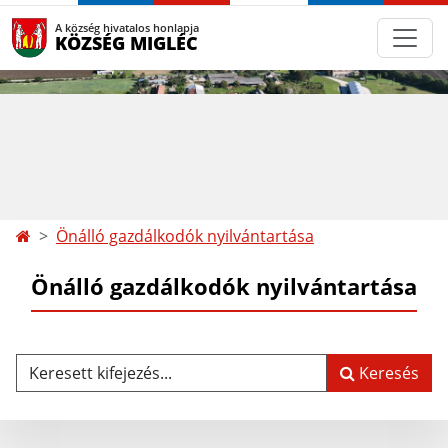
A község hivatalos honlapja
KÖZSÉG MIGLÉC
Önálló gazdálkodók nyilvántartása
Önálló gazdálkodók nyilvántartása
Keresett kifejezés...
Keresés