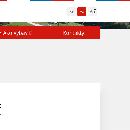
Aa
Aa
Aa
Ako vybaviť
Kontakty
t