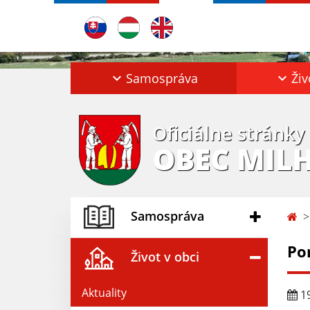
Samospráva
Živ
Oficiálne stránky
OBEC MIL
Samospráva
Po
Život v obci
Aktuality
19