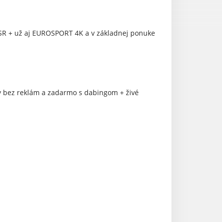
 v SR + už aj EUROSPORT 4K a v základnej ponuke
ly bez reklám a zadarmo s dabingom + živé