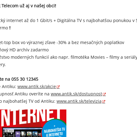
k Telecom už aj v našej obci
❗
cký internet až do 1 Gbit/s + Digitálna TV s najbohatšou ponukou
rmo ❗
et-top box vo výraznej zľave -30% a bez mesačných poplatkov
ňový HD archív zadarmo
̌stvo moderných funkcií ako napr. filmotéka Movies – filmy a seriá
ry.
jte na 055 30 12345
e Antiku:
www.antik.sk/akcie
upnosť Antiku overíte na
www.antik.sk/dostupnost
 o najbohatšej TV od Antiku:
www.antik.sk/televizia