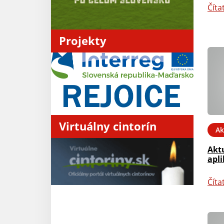
Číta
Projekty
Virtuálny cintorín
Ak
Akt
apli
Číta