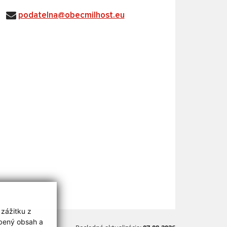
podatelna@obecmilhost.eu
 zážitku z
obený obsah a