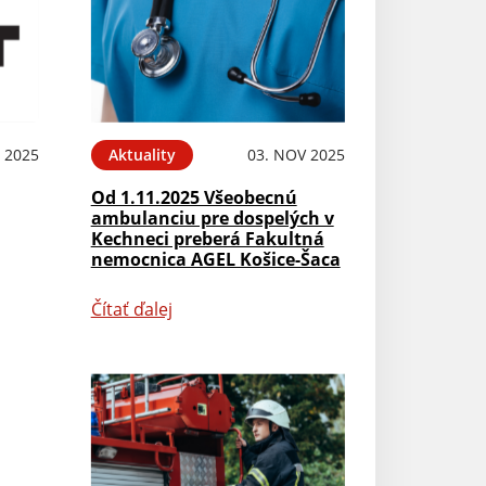
 2025
Aktuality
03. NOV 2025
Od 1.11.2025 Všeobecnú
ambulanciu pre dospelých v
Kechneci preberá Fakultná
nemocnica AGEL Košice-Šaca
Čítať ďalej