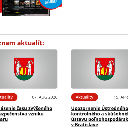
znam aktualít:
tuality
07. AUG 2026
Aktuality
15. APR
lásenie času zvýšeného
Upozornenie Ústrednéh
ezpečenstva vzniku
kontrolného a skúšobn
iaru
ústavu poľnohospodárs
v Bratislave