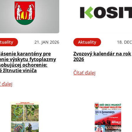
tuality
21. JAN 2026
Aktuality
18. DEC
lásenie karantény pre
Zvozový kalendár na rok
tenie výskytu fytoplazmy
2026
sobujúcej ochorenie:
é žltnutie viniča
Čítať ďalej
ť ďalej