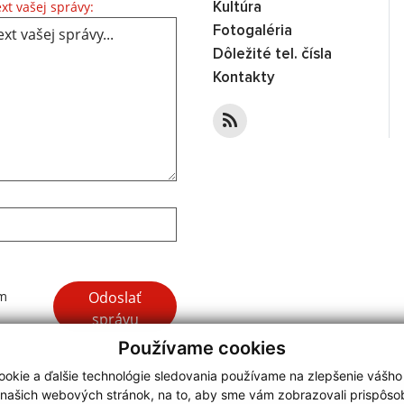
Text vašej správy...
xt vašej správy:
Kultúra
Fotogaléria
Dôležité tel. čísla
Kontakty
Google reCaptcha Response
Odoslať
ím
správu
Používame cookies
okie a ďalšie technológie sledovania používame na zlepšenie vášho
 našich webových stránok, na to, aby sme vám zobrazovali prispôs