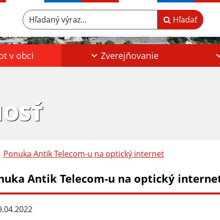
Hľadaný výraz...
Hľadať
ot v obci
Zverejňovanie
HOSŤ
Ponuka Antik Telecom-u na optický internet
nuka Antik Telecom-u na optický interne
.04.2022