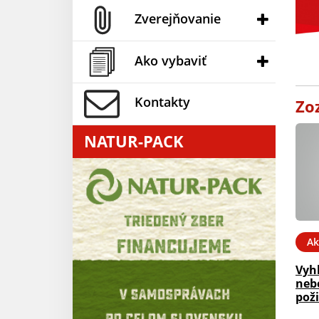
Zverejňovanie
Ako vybaviť
Kontakty
Zo
NATUR-PACK
Ak
Vyh
neb
pož