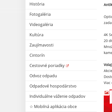
História
Anti
Fotogaléria
Opti
zada
Videogaléria
Kultúra
4K S
20 d
Zaujímavosti
Mnoz
kame
Cintorín
Vola
Cestovné poriadky
Akci
Odvoz odpadu
Dost
Viac
Odpadové hospodárstvo
Individuálne váženie odpadov
☆ Mobilná aplikácia obce