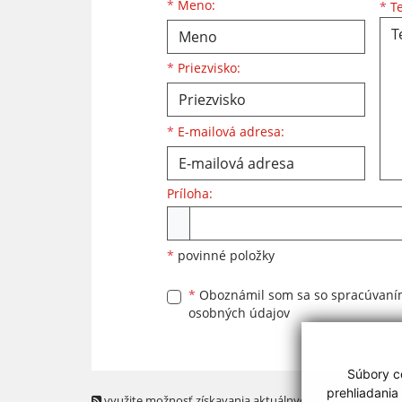
Meno
Priezvisko
E-mailová adresa
*
Meno:
*
Te
*
Priezvisko:
*
E-mailová adresa:
Príloha:
Príloha
*
povinné položky
*
Oboznámil som sa so
spracúvan
osobných údajov
Súbory co
prehliadania
využite možnosť získavania aktuálnych informácií s