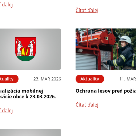
ť ďalej
Čítať ďalej
tuality
23. MAR 2026
Aktuality
11. MAR
ualizácia mobilnej
Ochrana lesov pred poži
kácie obce k 23.03.2026.
Čítať ďalej
ť ďalej