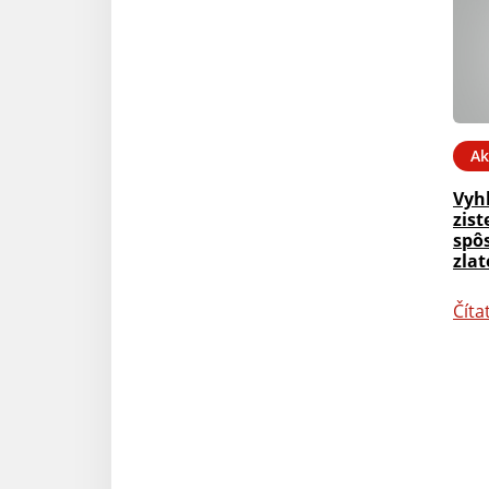
Ak
Vyh
zis
spô
zlat
Číta