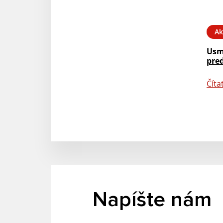
Ak
Usm
pred
Číta
Napíšte nám