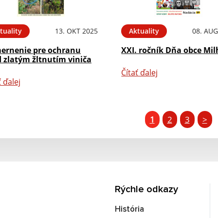
tuality
13. OKT 2025
Aktuality
08. AUG
ernenie pre ochranu
XXI. ročník Dňa obce Mil
 zlatým žltnutím viniča
Čítať ďalej
ť ďalej
1
2
3
>
Rýchle odkazy
História