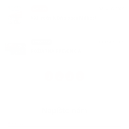
08. AUG 2025
Aktuality
XXI. ročník Dňa obce Milhosť
19. MAR 2025
Oznámenia
POŽIARNA PREVENCIA
1
2
3
>
Napíšte nám
Meno
Priezvisko
E-mailová adresa
*
Meno: