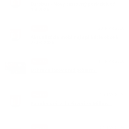
Eurobus - Nový cestovný poriadok od
1.4.2026
23. MAR 2026
Aktuality
Aktualizácia mobilnej aplikácie obce k
23.03.2026.
11. MAR 2026
Aktuality
Ochrana lesov pred požiarmi
30. JAN 2026
Aktuality
Ponuka práce do Pizzérie v Milhosti
21. JAN 2026
Aktuality