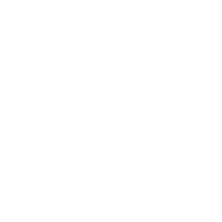
*
Priezvisko:
*
E-mailová adresa:
Text vašej správy...
*
Text vašej správy:
Príloha:
Príloha