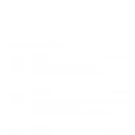
Zoznam aktualít:
07. AUG 2026
Aktuality
Vyhlásenie času zvýšeného
nebezpečenstva vzniku požiaru
15. APR 2026
Aktuality
Upozornenie Ústredného kontrolného a
skúšobného ústavu
poľnohospodárskeho v Bratislave
26. MAR 2026
Aktuality