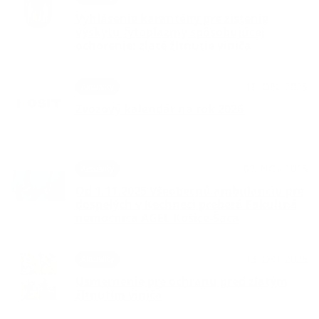
Vyhlásenie karantény pre zistenie
výskytu fytoplazmy spôsobujúcej
ochorenie: zlaté žltnutie viniča
18. DEC 2025
Aktuality
Zvozový kalendár na rok 2026
03. NOV 2025
Aktuality
Od 1.11.2025 Všeobecnú ambulanciu pre
dospelých v Kechneci preberá Fakultná
nemocnica AGEL Košice-Šaca
13. OKT 2025
Aktuality
Usmernenie pre ochranu pred zlatým
žltnutím viniča