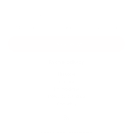
*
povinné položky
*
Oboznámil som sa so
spracúvaním osobných údajov
Google reCaptcha Response
Odoslať správu
Rýchle odkazy
História
Kultúra
Fotogaléria
Dôležité tel. čísla
Kontakty