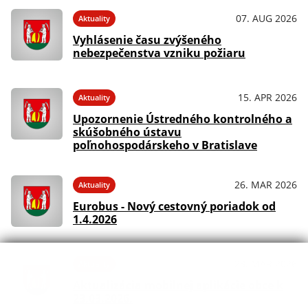
07. AUG 2026
Aktuality
Vyhlásenie času zvýšeného
nebezpečenstva vzniku požiaru
15. APR 2026
Aktuality
Upozornenie Ústredného kontrolného a
skúšobného ústavu
poľnohospodárskeho v Bratislave
26. MAR 2026
Aktuality
Eurobus - Nový cestovný poriadok od
1.4.2026
23. MAR 2026
Aktuality
Aktualizácia mobilnej aplikácie obce k
23.03.2026.