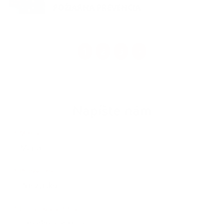
POŽIARNA PREVENCIA
1
2
3
>
Napíšte nám
Meno
Priezvisko
E-mailová adresa
*
Meno:
*
Priezvisko:
*
E-mailová adresa: