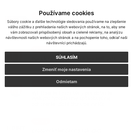
Používame cookies
11. MAR 2026
Aktuality
Súbory cookie a ďalšie technológie sledovania používame na zlepšenie
Ochrana lesov pred požiarmi
vášho zážitku z prehliadania našich webových stránok, na to, aby sme
vám zobrazovali prispôsobený obsah a cielené reklamy, na analýzu
návštevnosti našich webových stránok a na pochopenie toho, odkiaľ naši
návštevníci prichádzajú.
30. JAN 2026
Aktuality
SÚHLASÍM
Ponuka práce do Pizzérie v Milhosti
Zmeniť moje nastavenia
Odmietam
21. JAN 2026
Aktuality
Vyhlásenie karantény pre zistenie
výskytu fytoplazmy spôsobujúcej
ochorenie: zlaté žltnutie viniča
18. DEC 2025
Aktuality
Zvozový kalendár na rok 2026