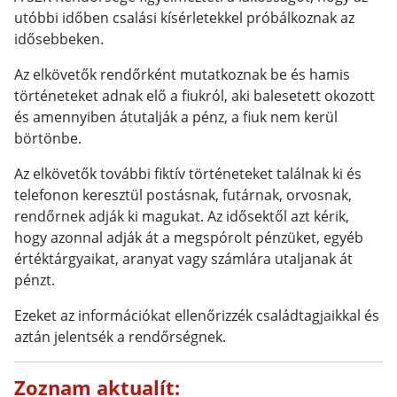
utóbbi időben csalási kísérletekkel próbálkoznak az
idősebbeken.
Az elkövetők rendőrként mutatkoznak be és hamis
történeteket adnak elő a fiukról, aki balesetett okozott
és amennyiben átutalják a pénz, a fiuk nem kerül
börtönbe.
Az elkövetők további fiktív történeteket találnak ki és
telefonon keresztül postásnak, futárnak, orvosnak,
rendőrnek adják ki magukat. Az idősektől azt kérik,
hogy azonnal adják át a megspórolt pénzüket, egyéb
értéktárgyaikat, aranyat vagy számlára utaljanak át
pénzt.
Ezeket az információkat ellenőrizzék családtagjaikkal és
aztán jelentsék a rendőrségnek.
Zoznam aktualít: