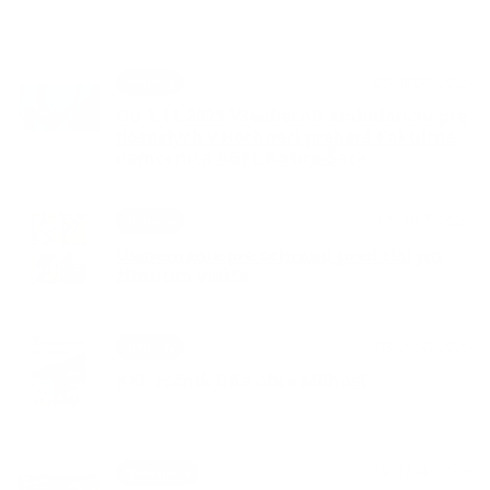
03. NOV 2025
Aktuality
Od 1.11.2025 Všeobecnú ambulanciu pre
dospelých v Kechneci preberá Fakultná
nemocnica AGEL Košice-Šaca
13. OKT 2025
Aktuality
Usmernenie pre ochranu pred zlatým
žltnutím viniča
08. AUG 2025
Aktuality
XXI. ročník Dňa obce Milhosť
19. MAR 2025
Oznámenia