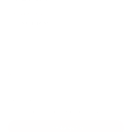
Text vašej správy...
*
Text vašej správy:
Príloha:
Príloha
*
povinné položky
*
Oboznámil som sa so
spracúvaním osobných údajov
Google reCaptcha Response
Odoslať správu