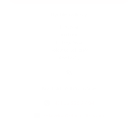
Rýchle odkazy
História
Kultúra
Fotogaléria
Dôležité tel. čísla
Kontakty
Kontaktné informácie
+421 55 696 27 94
podatelna@obecmilhost.eu