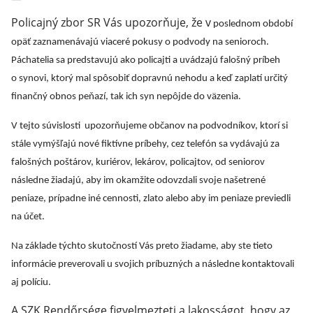
Policajný zbor SR Vás upozorňuje, že v
poslednom období
opäť zaznamenávajú viaceré pokusy o podvody na senioroch.
Páchatelia sa predstavujú ako policajti a uvádzajú falošný príbeh
o synovi, ktorý mal spôsobiť dopravnú nehodu a keď zaplatí určitý
finančný obnos peňazí, tak ich syn nepôjde do väzenia.
V tejto súvislosti upozorňujeme občanov na podvodníkov, ktorí si
stále vymýšľajú nové fiktívne príbehy, cez telefón sa vydávajú za
falošných poštárov, kuriérov, lekárov, policajtov, od seniorov
následne žiadajú, aby im okamžite odovzdali svoje našetrené
peniaze, prípadne iné cennosti, zlato alebo aby im peniaze previedli
na účet.
Na základe týchto skutočností Vás preto žiadame, aby ste tieto
informácie preverovali u svojich príbuzných a následne kontaktovali
aj políciu.
A SZK Rendőrsége figyelmezteti a lakosságot, hogy az