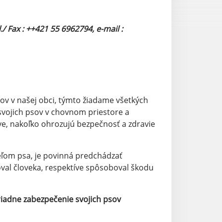
x : ++421 55 6962794, e-mail :
ov v našej obci, týmto žiadame všetkých
i svojich psov v chovnom priestore a
ve, nakoľko ohrozujú bezpečnosť a zdravie
teľom psa, je povinná predchádzať
val človeka, respektíve spôsoboval škodu
 riadne zabezpečenie svojich psov