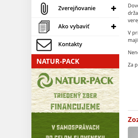
Dovo
Zverejňovanie
drža
vere
Ako vybaviť
V pr
maji
Kontakty
Nene
NATUR-PACK
Za 
Zo