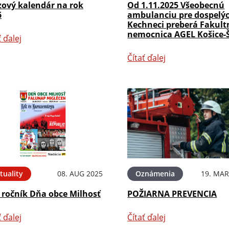
zový kalendár na rok
Od 1.11.2025 Všeobecnú
6
ambulanciu pre dospelýc
Kechneci preberá Fakult
nemocnica AGEL Košice-
ť ďalej
Čítať ďalej
tuality
08. AUG 2025
Oznámenia
19. MAR
 ročník Dňa obce Milhosť
POŽIARNA PREVENCIA
ť ďalej
Čítať ďalej