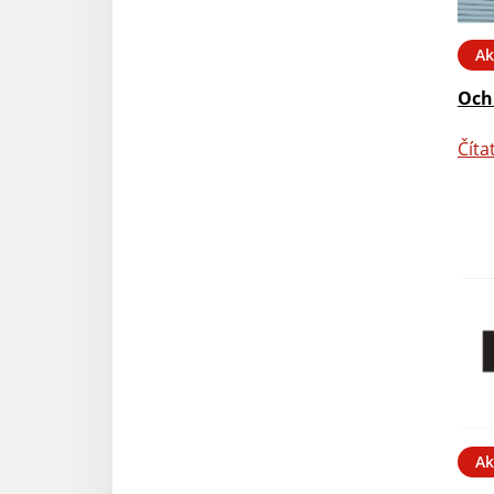
Ak
Och
Číta
Ak