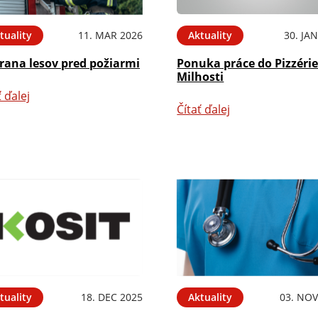
tuality
11. MAR 2026
Aktuality
30. JA
rana lesov pred požiarmi
Ponuka práce do Pizzérie
Milhosti
ť ďalej
Čítať ďalej
tuality
18. DEC 2025
Aktuality
03. NOV