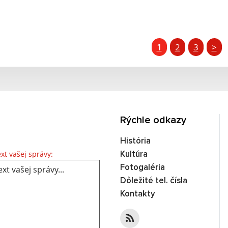
1
2
3
>
Rýchle odkazy
História
Text vašej správy...
xt vašej správy:
Kultúra
Fotogaléria
Dôležité tel. čísla
Kontakty