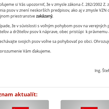
ľujeme si Vás upozorniť, že v zmysle zákona č. 282/2002 Z.
nia psov v znení neskorších predpisov, ako aj v zmysle VZN 
jnom priestranstve
zakázaný.
ípade, že v súvislosti s voľným pohybom psov na verejných 
teľov a držiteľov psov k náprave, obec pristúpi k právnemu
chávajte svojich psov voľne sa pohybovať po obci. Ohrozuj
porozumenie Vám ďakujeme.
Ing. Št
znam aktualít: