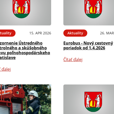
tuality
15. APR 2026
Aktuality
26. MAR
zornenie Ústredného
Eurobus - Nový cestovný
trolného a skúšobného
poriadok od 1.4.2026
avu poľnohospodárskeho
atislave
Čítať ďalej
ť ďalej