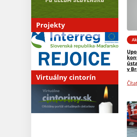
Projekty
Ak
Upo
kon
úst
v Br
Virtuálny cintorín
Číta