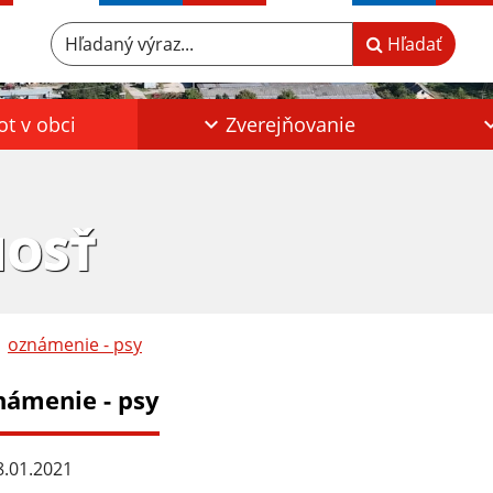
Hľadaný výraz...
Hľadať
ot v obci
Zverejňovanie
HOSŤ
oznámenie - psy
námenie - psy
.01.2021