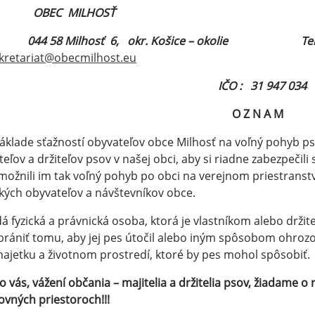
EC MILHOSŤ
044 58 Milhosť 6, okr. Košice – okolie Tel./ Fa
kretariat@obecmilhost.eu
IČO : 31 947 034
O Z N A M
áklade sťažností obyvateľov obce Milhosť na voľný pohyb ps
teľov a držiteľov psov v našej obci, aby si riadne zabezpečil
ožnili im tak voľný pohyb po obci na verejnom priestranst
kých obyvateľov a návštevníkov obce.
á fyzická a právnická osoba, ktorá je vlastníkom alebo drži
brániť tomu, aby jej pes útočil alebo iným spôsobom ohrozo
ajetku a životnom prostredí, ktoré by pes mohol spôsobiť.
o vás, vážení občania – majitelia
a držitelia psov, žiadame o
ovných priestoroch!!!