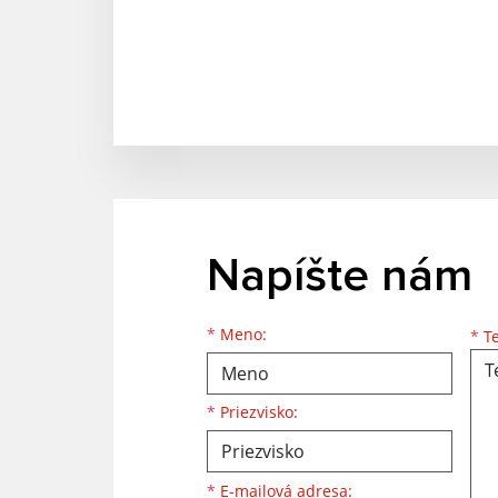
Napíšte nám
Meno
Priezvisko
E-mailová adresa
*
Meno:
*
Te
*
Priezvisko:
*
E-mailová adresa: