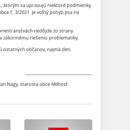
 z., ktorým sa upravujú niektoré podmienky
obce č. 3/2021 je voľný pohyb psa na
priestranstvách nedôjde zo strany
 a zákonnému riešeniu problematiky.
ú ostatných občanov, najmä deti.
_________________________________
efan Nagy, starosta obce Milhosť