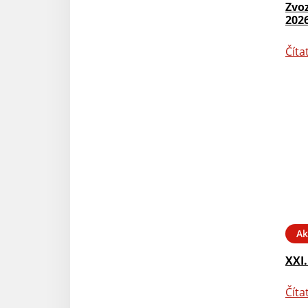
Zvo
202
Číta
Ak
XXI.
Číta