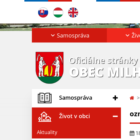
Samospráva
Živ
Oficiálne stránky
OBEC MIL
Samospráva
oz
Život v obci
Aktuality
18