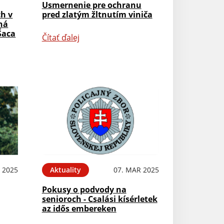
Usmernenie pre ochranu
h v
pred zlatým žltnutím viniča
ná
Šaca
Čítať ďalej
 2025
Aktuality
07. MAR 2025
Pokusy o podvody na
senioroch - Csalási kísérletek
az idős embereken