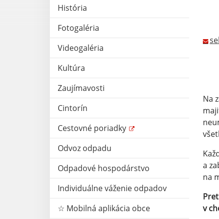
História
OB
Fotogaléria
se
Videogaléria
Kultúra
Zaujímavosti
Na z
Cintorín
maji
neum
Cestovné poriadky
všet
Odvoz odpadu
Každ
a za
Odpadové hospodárstvo
na m
Individuálne váženie odpadov
Pret
☆ Mobilná aplikácia obce
v ch