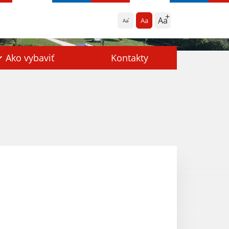
Aa
Aa
Aa
Ako vybaviť
Kontakty