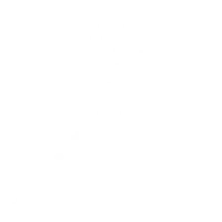
História
Kultúra
Fotogaléria
Dôležité tel. čísla
Kontakty
Kontaktné informácie
+421 55 696 27 94
podatelna@obecmilhost.eu
využite možnosť získavania aktuálnych informácií s využitím RSS
,
CMS systém (redakčný) systém ECHELON 2,
Mapa stránok
,
web portál
,
webhosting
,
webex.digital, s.r.o.
,
domény
,
registrácia domény
,