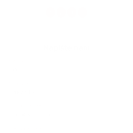
1
2
3
>
Napíšte nám
Meno
Priezvisko
E-mailová adresa
*
Meno:
*
Priezvisko:
*
E-mailová adresa:
Text vašej správy...
*
Text vašej správy: