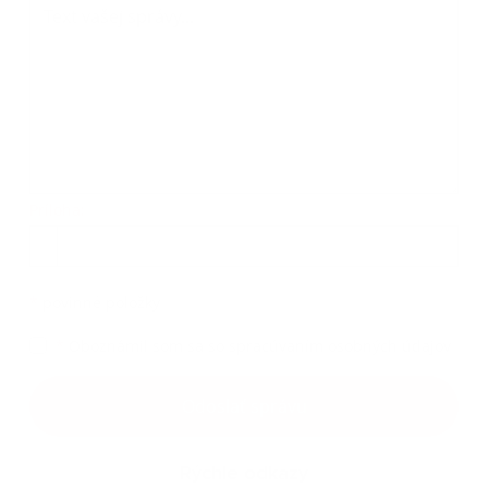
Príloha:
Príloha
*
povinné položky
*
Oboznámil som sa so
spracúvaním osobných údajov
Google reCaptcha Response
Odoslať správu
Rýchle odkazy