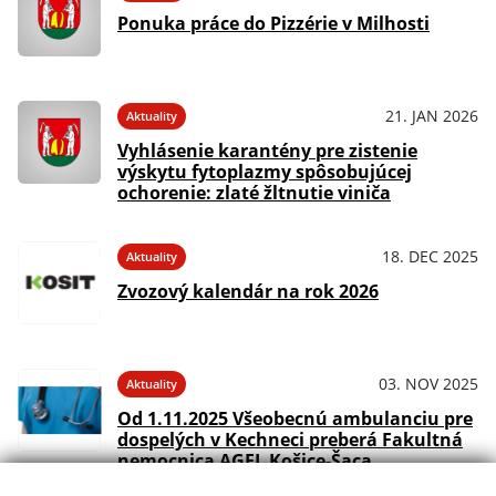
Ponuka práce do Pizzérie v Milhosti
21. JAN 2026
Aktuality
Vyhlásenie karantény pre zistenie
výskytu fytoplazmy spôsobujúcej
ochorenie: zlaté žltnutie viniča
18. DEC 2025
Aktuality
Zvozový kalendár na rok 2026
03. NOV 2025
Aktuality
Od 1.11.2025 Všeobecnú ambulanciu pre
dospelých v Kechneci preberá Fakultná
nemocnica AGEL Košice-Šaca