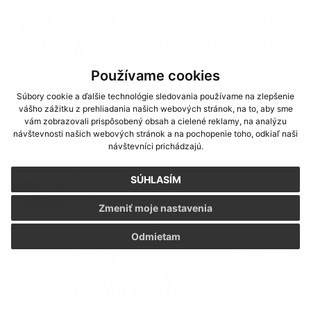
13. OKT 2025
Aktuality
Usmernenie pre ochranu pred zlatým
žltnutím viniča
Používame cookies
Súbory cookie a ďalšie technológie sledovania používame na zlepšenie
08. AUG 2025
Aktuality
vášho zážitku z prehliadania našich webových stránok, na to, aby sme
XXI. ročník Dňa obce Milhosť
vám zobrazovali prispôsobený obsah a cielené reklamy, na analýzu
návštevnosti našich webových stránok a na pochopenie toho, odkiaľ naši
návštevníci prichádzajú.
19. MAR 2025
Oznámenia
SÚHLASÍM
POŽIARNA PREVENCIA
Zmeniť moje nastavenia
Odmietam
07. MAR 2025
Aktuality
Pokusy o podvody na senioroch - Csalási
kísérletek az idős embereken