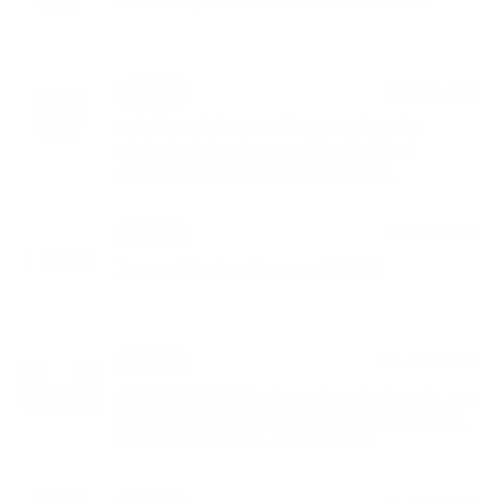
21. JAN 2026
Aktuality
Vyhlásenie karantény pre zistenie
výskytu fytoplazmy spôsobujúcej
ochorenie: zlaté žltnutie viniča
18. DEC 2025
Aktuality
Zvozový kalendár na rok 2026
03. NOV 2025
Aktuality
Od 1.11.2025 Všeobecnú ambulanciu pre
dospelých v Kechneci preberá Fakultná
nemocnica AGEL Košice-Šaca