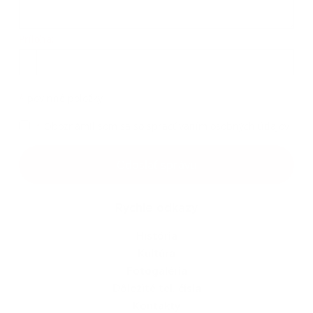
Príloha:
Príloha
*
povinné položky
*
Oboznámil som sa so
spracúvaním osobných údajov
Google reCaptcha Response
Odoslať správu
Rýchle odkazy
História
Kultúra
Fotogaléria
Dôležité tel. čísla
Kontakty