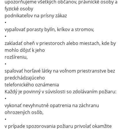
upozorňujeme všetkých občanov, právnické osoby a
fyzické osoby
podnikateľov na prísny zákaz
•
vypaľovať porasty bylín, kríkov a stromov,
•
zakladať oheň v priestoroch alebo miestach, kde by
mohlo dôjsť k jeho
rozšíreniu,
•
spaľovať horľavé látky na voľnom priestranstve bez
predchádzajúceho
telefonického oznámenia
Každý je povinný v súvislosti so zdolávaním požiaru:
•
vykonať nevyhnutné opatrenia na záchranu
ohrozených osôb,
•
v prípade spozorovania požiaru privolať okamžite