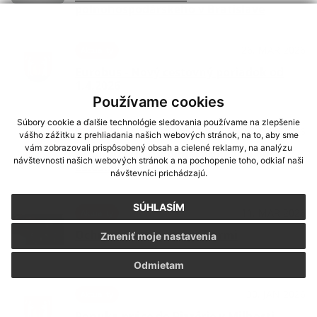
poľnohospodárskeho v Bratislave
26. MAR 2026
Aktuality
Eurobus - Nový cestovný poriadok od
1.4.2026
Používame cookies
Súbory cookie a ďalšie technológie sledovania používame na zlepšenie
23. MAR 2026
Aktuality
vášho zážitku z prehliadania našich webových stránok, na to, aby sme
vám zobrazovali prispôsobený obsah a cielené reklamy, na analýzu
Aktualizácia mobilnej aplikácie obce k
návštevnosti našich webových stránok a na pochopenie toho, odkiaľ naši
23.03.2026.
návštevníci prichádzajú.
SÚHLASÍM
11. MAR 2026
Aktuality
Ochrana lesov pred požiarmi
Zmeniť moje nastavenia
Odmietam
30. JAN 2026
Aktuality
Ponuka práce do Pizzérie v Milhosti