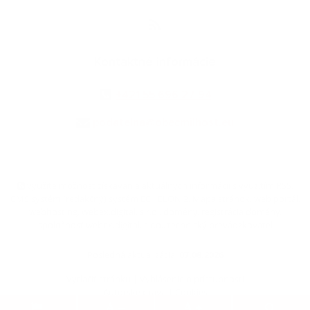
Kontaktné informácie
+421 55 696 27 94
podatelna@obecmilhost.eu
využite možnosť získavania aktuálnych informácií s využitím RSS
,
CMS systém (redakčný) systém ECHELON 2,
Mapa stránok
,
web portál
,
webhosting
,
webex.digital, s.r.o.
,
domény
,
registrácia domény
,
spoločnosť webex.digital, s.r.o.
,
technický prevádzkovateľ
Posledná aktualizácia:
07.08.2026
Vytlačiť stránku
|
Vyhlásenie o prístupnosti
Autorské práva
|
Cookies
.
.
.
.
.
.