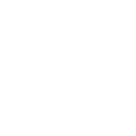
13. OKT 2025
Aktuality
Usmernenie pre ochranu pred zlatým
žltnutím viniča
08. AUG 2025
Aktuality
XXI. ročník Dňa obce Milhosť
19. MAR 2025
Oznámenia
POŽIARNA PREVENCIA
1
2
3
>