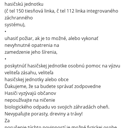
hasičskú jednotku
(č tel 150 tiesňová linka, č tel 112 linka integrovaného
záchranného
systému),
•
uhasiť požiar, ak je to možné, alebo vykonať
nevyhnutné opatrenia na
zamedzenie jeho šírenia,
•
poskytnúť hasičskej jednotke osobnú pomoc na výzvu
veliteľa zásahu, veliteľa
hasičskej jednotky alebo obce
Ďakujeme, že sa budete správať zodpovedne
Hasiči vyzývajú občanov
nepoužívajte na ničenie
biologického odpadu vo svojich záhradách oheň.
Nevypaľujte porasty, dreviny a trávy!
Za
porušenie týchto povinností je možné fyzickej osobe