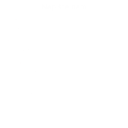
Napíšte nám
Meno
Priezvisko
E-mailová adresa
*
Meno:
*
Priezvisko:
*
E-mailová adresa:
Text vašej správy...
*
Text vašej správy: