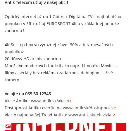
Antik Telecom už aj v našej obci
❗
Optický internet až do 1 Gbit/s + Digitálna TV s najbohatšou
ponukou v SR + už aj EUROSPORT 4K a v základnej ponuke
zadarmo ❗
4K Set-top box vo výraznej zľave -30% a bez mesačných
poplatkov
20 dňový HD archív zadarmo
Množstvo moderných funkcií ako napr. filmotéka Movies –
filmy a seriály bez reklám a zadarmo s dabingom + živé
kamery.
Volajte na 055 30 12345
Akcie Antiku:
www.antik.sk/akcie
Dostupnosť Antiku overíte na
www.antik.sk/dostupnost
Viac o najbohatšej TV od Antiku:
www.antik.sk/televizia