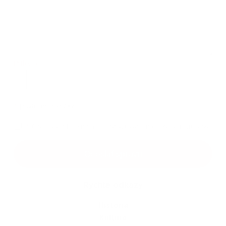
Príloha:
Príloha
*
povinné položky
*
Oboznámil som sa so
spracúvaním osobných údajov
Google reCaptcha Response
Odoslať správu
Rýchle odkazy
História
Kultúra