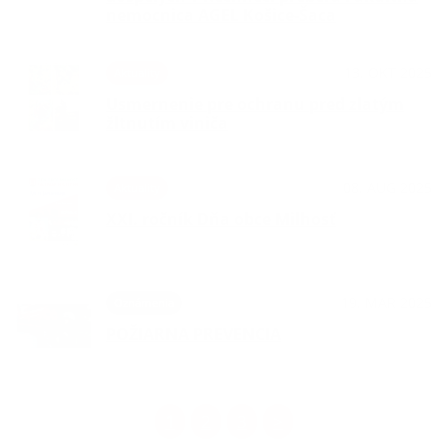
nemocnica AGEL Košice-Šaca
13. OKT 2025
Aktuality
Usmernenie pre ochranu pred zlatým
žltnutím viniča
08. AUG 2025
Aktuality
XXI. ročník Dňa obce Milhosť
19. MAR 2025
Oznámenia
POŽIARNA PREVENCIA
1
2
3
>