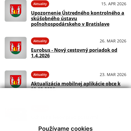
15. APR 2026
Aktuality
Upozornenie Ústredného kontrolného a
skúšobného ústavu
poľnohospodárskeho v Bratislave
26. MAR 2026
Aktuality
Eurobus - Nový cestovný poriadok od
1.4.2026
23. MAR 2026
Aktuality
Aktualizácia mobilnej aplikácie obce k
23.03.2026.
11. MAR 2026
Aktuality
Ochrana lesov pred požiarmi
Používame cookies