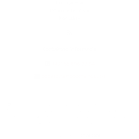
Fotogaléria
Dôležité tel. čísla
Kontakty
Kontaktné informácie
+421 55 696 27 94
podatelna@obecmilhost.eu
využite možnosť získavania aktuálnych informácií s využitím RSS
,
CMS systém (redakčný) systém ECHELON 2,
Mapa stránok
,
web portál
,
webhosting
,
webex.digital, s.r.o.
,
domény
,
registrácia domény
,
spoločnosť webex.digital, s.r.o.
,
technický prevádzkovateľ
Posledná aktualizácia:
07.08.2026