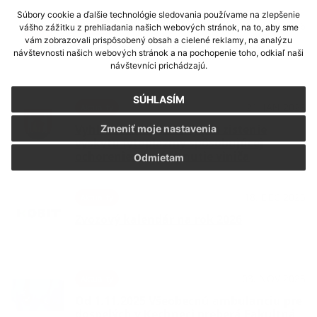
Súbory cookie a ďalšie technológie sledovania používame na zlepšenie
30. JAN 2026
Aktuality
vášho zážitku z prehliadania našich webových stránok, na to, aby sme
vám zobrazovali prispôsobený obsah a cielené reklamy, na analýzu
Ponuka práce do Pizzérie v Milhosti
návštevnosti našich webových stránok a na pochopenie toho, odkiaľ naši
návštevníci prichádzajú.
SÚHLASÍM
21. JAN 2026
Aktuality
Vyhlásenie karantény pre zistenie
Zmeniť moje nastavenia
výskytu fytoplazmy spôsobujúcej
ochorenie: zlaté žltnutie viniča
Odmietam
18. DEC 2025
Aktuality
Zvozový kalendár na rok 2026
03. NOV 2025
Aktuality
Od 1.11.2025 Všeobecnú ambulanciu pre
dospelých v Kechneci preberá Fakultná