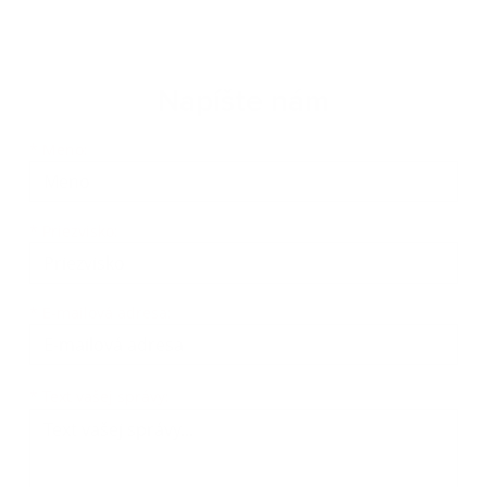
Napíšte nám
Meno
Priezvisko
E-mailová adresa
*
Meno:
*
Priezvisko:
*
E-mailová adresa:
Text vašej správy...
*
Text vašej správy: