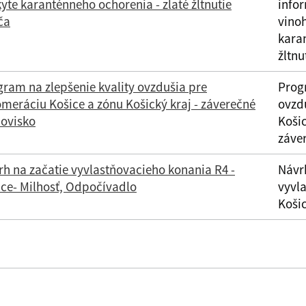
yte karanténneho ochorenia - zlaté žltnutie
info
ča
vino
karan
žltnu
ram na zlepšenie kvality ovzdušia pre
Prog
meráciu Košice a zónu Košický kraj - záverečné
ovzd
novisko
Košic
záve
h na začatie vyvlastňovacieho konania R4 -
Návr
ice- Milhosť, Odpočívadlo
vyvl
Koši