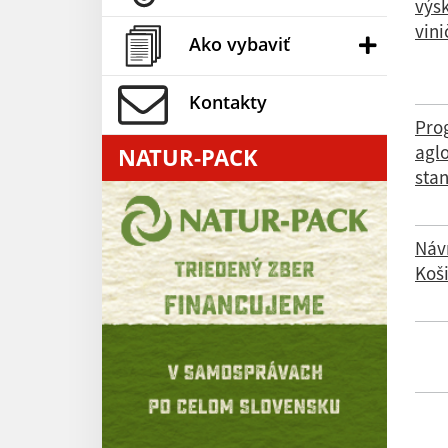
výsk
vini
Ako vybaviť
Kontakty
Prog
aglo
NATUR-PACK
sta
Návr
Koš