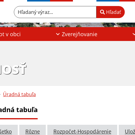
Hľadaný výraz...
Hľadať
ot v obci
Zverejňovanie
HOSŤ
Úradná tabuľa
adná tabuľa
šetko
Rôzne
Rozpočet-Hospodárenie
Ulož