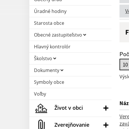
V
Úradné hodiny
Starosta obce
F
Obecné zastupiteľstvo
N
Hlavný kontrolór
Poč
Školstvo
D
Dokumenty
Výsl
Symboly obce
Voľby
Náz
Život v obci
Vere
zav
Zverejňovanie