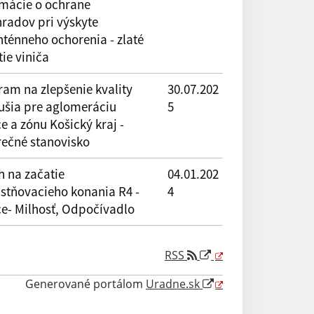
rmácie o ochrane
hradov pri výskyte
ténneho ochorenia - zlaté
tie viniča
ram na zlepšenie kvality
30.07.202
ušia pre aglomeráciu
5
e a zónu Košický kraj -
rečné stanovisko
h na začatie
04.01.202
astňovacieho konania R4 -
4
ce- Milhosť, Odpočívadlo
RSS
Generované portálom
Uradne.sk