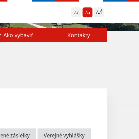
Aa
Aa
Aa
Ako vybaviť
Kontakty
ené zásielky
Verejné vyhlášky