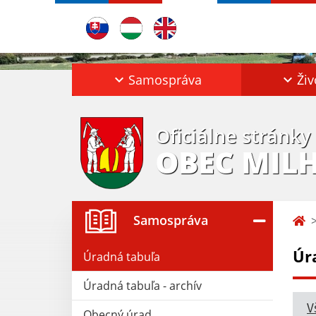
Samospráva
Živ
Oficiálne stránky
OBEC MIL
Samospráva
Úr
Úradná tabuľa
Úradná tabuľa - archív
V
Obecný úrad