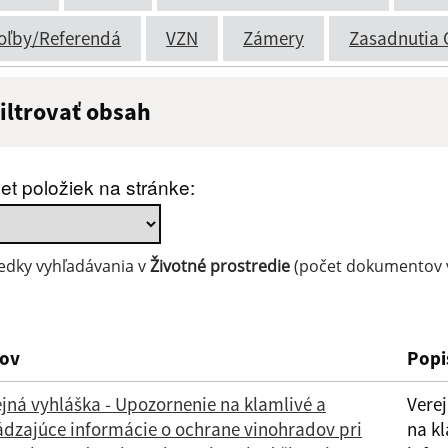
oľby/Referendá
VZN
Zámery
Zasadnutia 
iltrovať obsah
ázov:
Popis:
et položiek na stránke:
átum zverejnenia do:
edky vyhľadávania v
Životné prostredie
(počet dokumentov v
Filtrovať
ov
Popi
jná vyhláška - Upozornenie na klamlivé a
Vere
ádzajúce informácie o ochrane vinohradov pri
na k