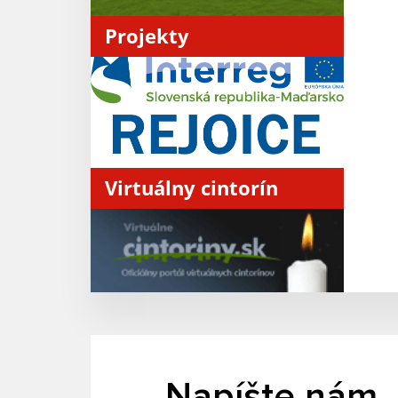
Projekty
Virtuálny cintorín
Napíšte nám