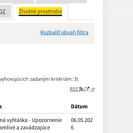
OZ
Životné prostredie
Rozbaliť obsah filtra
Dátum zverejnenia od:
yhovujúcich zadaným kritériám: 3)
RSS
Reset
s
Dátum
jná vyhláška - Upozornenie
06.05.202
lamlivé a zavádzajúce
6