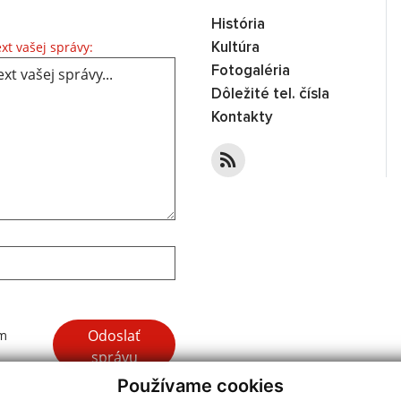
História
Text vašej správy...
xt vašej správy:
Kultúra
Fotogaléria
Dôležité tel. čísla
Kontakty
Google reCaptcha Response
Odoslať
ím
správu
Používame cookies