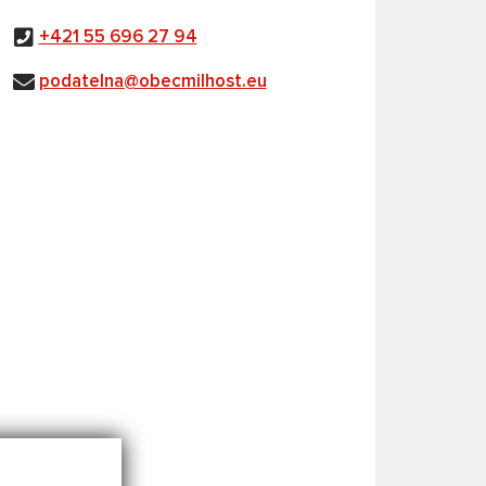
+421 55 696 27 94
podatelna@obecmilhost.eu