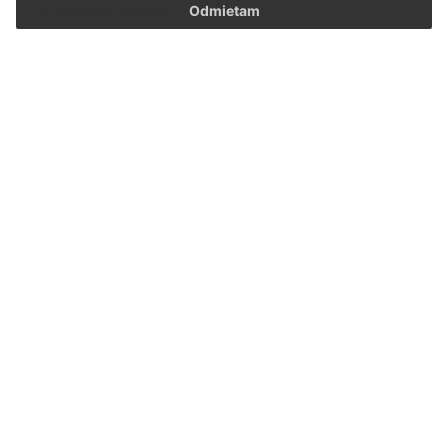
Odmietam
Text vašej správy...
*
Text vašej správy:
Príloha:
Príloha
*
povinné položky
*
Oboznámil som sa so
spracúvaním osobných údajov
Google reCaptcha Response
Odoslať správu