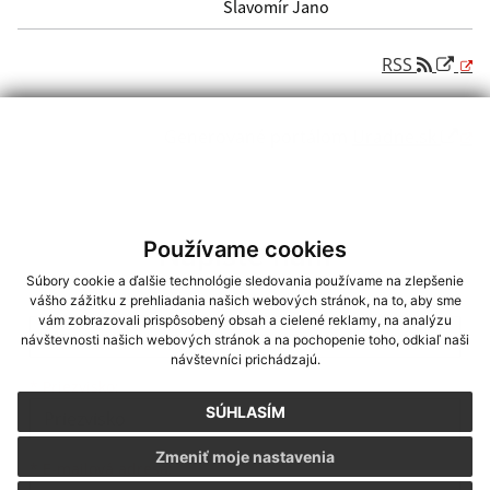
Slavomír Jano
RSS
Generované portálom
Uradne.sk
Používame cookies
Napíšte nám
Súbory cookie a ďalšie technológie sledovania používame na zlepšenie
vášho zážitku z prehliadania našich webových stránok, na to, aby sme
Meno
Priezvisko
E-mailová adresa
*
Meno:
vám zobrazovali prispôsobený obsah a cielené reklamy, na analýzu
návštevnosti našich webových stránok a na pochopenie toho, odkiaľ naši
návštevníci prichádzajú.
*
Priezvisko:
SÚHLASÍM
Zmeniť moje nastavenia
*
E-mailová adresa: