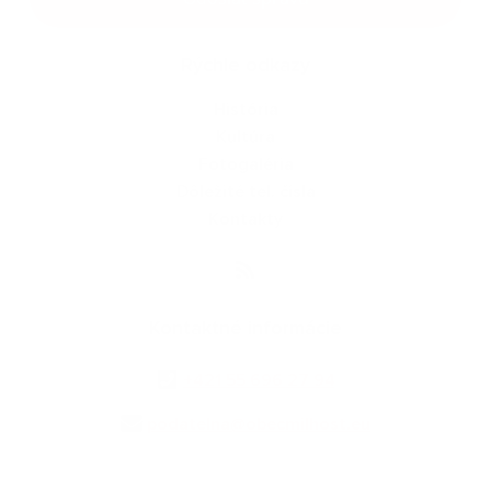
Rýchle odkazy
História
Kultúra
Fotogaléria
Dôležité tel. čísla
Kontakty
Kontaktné informácie
+421 55 696 27 94
podatelna@obecmilhost.eu