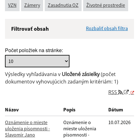
VZN
Zámery
Zasadnutia OZ
Životné prostredie
Filtrovať obsah
Rozbaliť obsah filtra
Názov:
Počet položiek na stránke:
Popis:
Výsledky vyhľadávania v
Uložené zásielky
(počet
Dátum zverejnenia od:
dokumentov vyhovujúcich zadaným kritériám: 1)
RSS
Dátum zverejnenia do:
Názov
Popis
Dátum
Oznámenie o mieste
Oznámenie o
10.07.2026
uloženia písomnosti -
mieste uloženia
Filtrovať
Reset
Slavomír Jano
písomnosti -