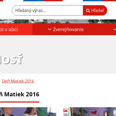
Hľadaný výraz...
Hľadať
ot v obci
Zverejňovanie
HOSŤ
Deň Matiek 2016
ň Matiek 2016