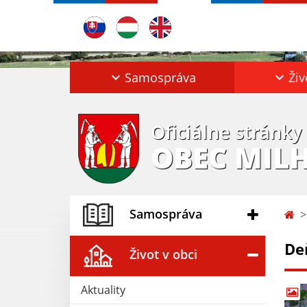
Samospráva
Živ
Oficiálne stránky
OBEC MIL
Samospráva
De
Život v obci
Aktuality