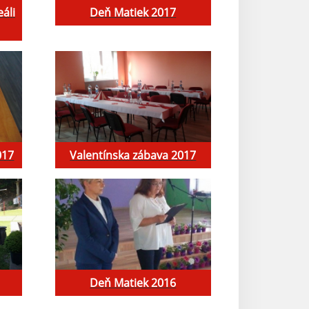
áli
Deň Matiek 2017
017
Valentínska zábava 2017
Deň Matiek 2016