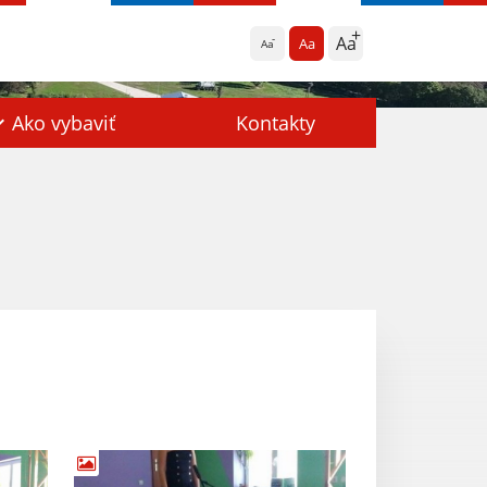
Aa
Aa
Aa
Ako vybaviť
Kontakty