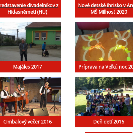
redstavenie divadelníkov z
Nové detské ihrisko v Are
Hidasnémeti (HU)
MŠ Milhosť 2020
Majáles 2017
Príprava na Veľkú noc 2
Cimbalový večer 2016
Deň detí 2016