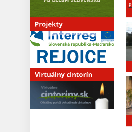
P
Projekty
Virtuálny cintorín