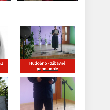
ka
Hudobno - zábavné
popoludnie