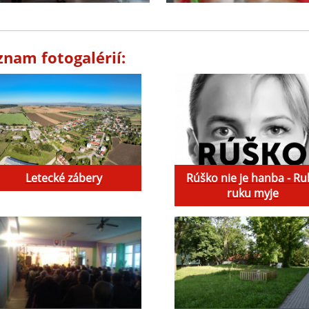
znam fotogalérií:
Letecké zábery
Rúško nie je hanba - Ru
ruku myje