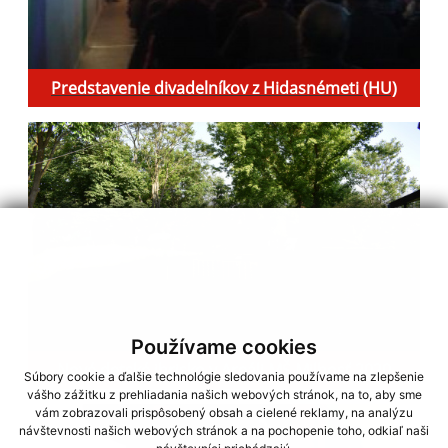
Predstavenie divadelníkov z Hidasnémeti (HU)
Používame cookies
Nové detské ihrisko v Areáli MŠ Milhosť 2020
Súbory cookie a ďalšie technológie sledovania používame na zlepšenie
vášho zážitku z prehliadania našich webových stránok, na to, aby sme
vám zobrazovali prispôsobený obsah a cielené reklamy, na analýzu
návštevnosti našich webových stránok a na pochopenie toho, odkiaľ naši