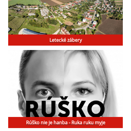
Letecké zábery
Rúško nie je hanba - Ruka ruku myje