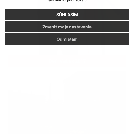
návštevníci prichádzajú.
SÚHLASÍM
Zmeniť moje nastavenia
Odmietam
Deň Matiek 2017