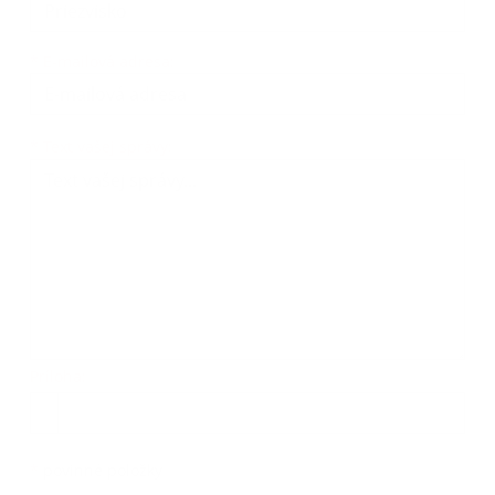
*
E-mailová adresa:
Text vašej správy...
*
Text vašej správy:
Príloha:
Príloha
*
povinné položky