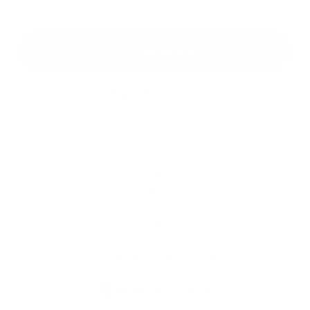
*
Oboznámil som sa so
spracúvaním osobných údajov
Google reCaptcha Response
Odoslať správu
Rýchle odkazy
História
Kultúra
Fotogaléria
Dôležité tel. čísla
Kontakty
Kontaktné informácie
+421 55 696 27 94