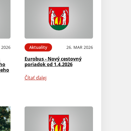
 2026
Aktuality
26. MAR 2026
o
Eurobus - Nový cestovný
ého
poriadok od 1.4.2026
keho
Čítať ďalej