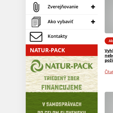
Zverejňovanie
Ako vybaviť
Kontakty
Ak
NATUR-PACK
Vyh
neb
pož
Číta