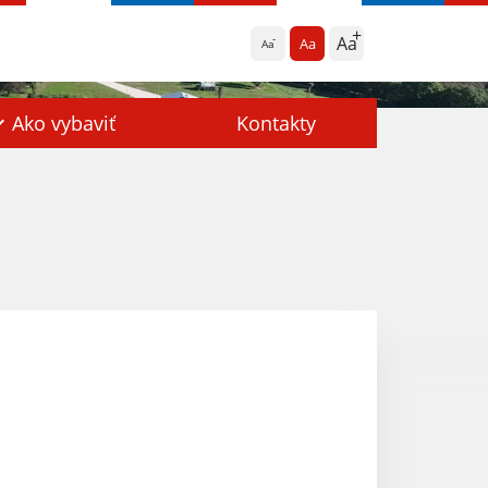
Aa
Aa
Aa
Ako vybaviť
Kontakty