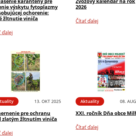
lásenie karantény pre
Zvozový kalendár na rok
tenie výskytu fytoplazmy
2026
sobujúcej ochorenie:
é žltnutie viniča
Čítať ďalej
ť ďalej
tuality
13. OKT 2025
Aktuality
08. AUG
ernenie pre ochranu
XXI. ročník Dňa obce Mil
 zlatým žltnutím viniča
Čítať ďalej
ť ďalej