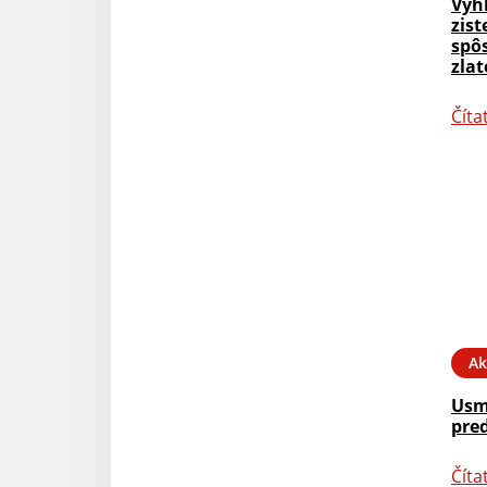
Vyh
zis
spô
zlat
Číta
Ak
Usm
pred
Číta