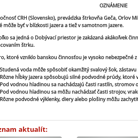
OZNÁMENIE
očnosť CRH (Slovensko), prevádzka štrkovňa Geča, Orlov M
é môže byť v blízkosti jazera a tiež v samotnom jazere.
ľko sa jedná o Dobývací priestor je zakázaná akákoľvek činn
covaním štrku.
ro, ktoré vzniklo banskou činnosťou je vysoko nebezpečné z
Studená voda môže spôsobiť okamžitý svalový šok, zástavu
Rôzne hĺbky jazera spôsobujú silné podvodné prúdy, ktoré
Pod vodnou hladinou sa nachádzajú časti rastlín, stromov o
Pod vodnou hladinou sa môžu nachádzať časti strojov, vrak
Rôzne podvodné výklenky, diery alebo plošiny môžu zachytiť
znam aktualít: