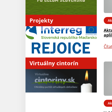
Projekty
Ak
Akt
apli
Číta
Virtuálny cintorín
Ak