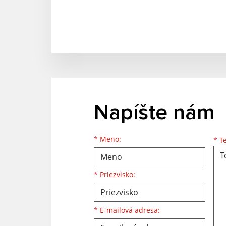
Napíšte nám
Meno
Priezvisko
E-mailová adresa
*
Meno:
*
Te
*
Priezvisko:
*
E-mailová adresa: