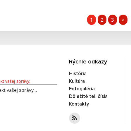
1
2
3
>
Rýchle odkazy
História
Text vašej správy...
xt vašej správy:
Kultúra
Fotogaléria
Dôležité tel. čísla
Kontakty