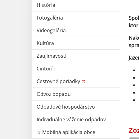
História
Fotogaléria
Spol
ktor
Videogaléria
Nako
Kultúra
spra
Zaujímavosti
Jaze
Cintorín
Cestovné poriadky
Odvoz odpadu
Odpadové hospodárstvo
Individuálne váženie odpadov
Zo
☆ Mobilná aplikácia obce