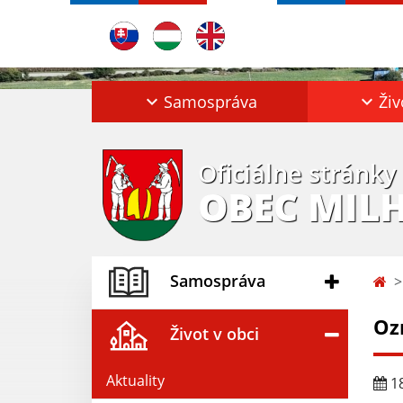
Samospráva
Živ
Oficiálne stránky
OBEC MIL
Samospráva
Oz
Život v obci
Aktuality
18