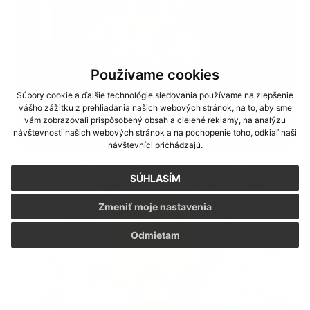
Používame cookies
Súbory cookie a ďalšie technológie sledovania používame na zlepšenie
vášho zážitku z prehliadania našich webových stránok, na to, aby sme
Rozlúčka predškolákov so škôlkou - 2020 - MŠ
vám zobrazovali prispôsobený obsah a cielené reklamy, na analýzu
Milhosť
návštevnosti našich webových stránok a na pochopenie toho, odkiaľ naši
návštevníci prichádzajú.
SÚHLASÍM
Zmeniť moje nastavenia
Odmietam