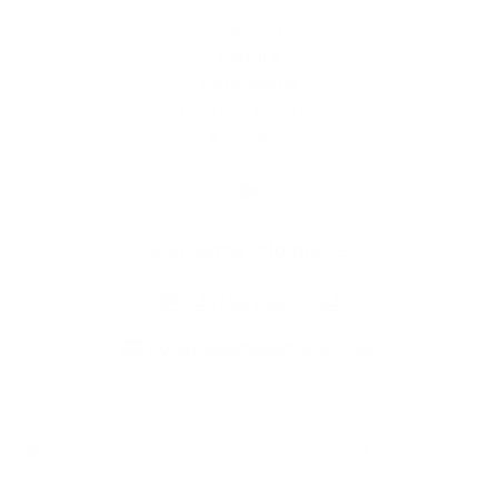
História
Kultúra
Fotogaléria
Dôležité tel. čísla
Kontakty
Kontaktné informácie
+421 55 696 27 94
podatelna@obecmilhost.eu
využite možnosť získavania aktuálnych informácií s využitím RSS
,
CMS systém (redakčný) systém ECHELON 2,
Mapa stránok
,
web portál
,
webhosting
,
webex.digital, s.r.o.
,
domény
,
registrácia domény
,