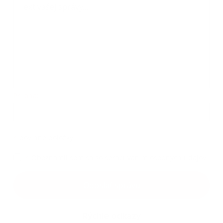
Príloha:
Príloha
*
povinné položky
*
Oboznámil som sa so
spracúvaním osobných údajov
Google reCaptcha Response
Odoslať správu
Rýchle odkazy