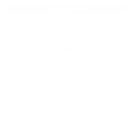
Zápis do MŠ Milhosť
Napíšte nám
Meno
Priezvisko
E-mailová adresa
*
Meno:
*
Priezvisko:
*
E-mailová adresa:
Text vašej správy...
*
Text vašej správy: