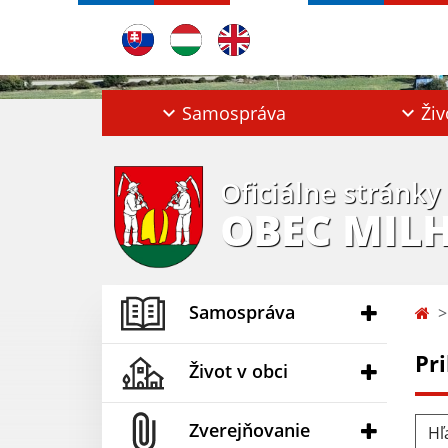
Samospráva
Živ
Oficiálne stránky
OBEC MIL
Samospráva
Pr
Život v obci
Hľad
Zverejňovanie