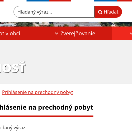
Hľadaný výraz...
Hľadať
ot v obci
Zverejňovanie
HOSŤ
Prihlásenie na prechodný pobyt
ihlásenie na prechodný pobyt
aný výraz...