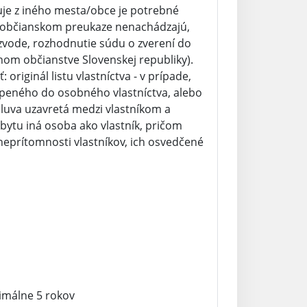
suje z iného mesta/obce je potrebné
a v občianskom preukaze nenachádzajú,
 rozvode, rozhodnutie súdu o zverení do
tnom občianstve Slovenskej republiky).
originál listu vlastníctva - v prípade,
úpeného do osobného vlastníctva, alebo
luva uzavretá medzi vlastníkom a
ytu iná osoba ako vlastník, pričom
 neprítomnosti vlastníkov, ich osvedčené
imálne 5 rokov