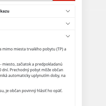
ukazu
a mimo miesta trvalého pobytu (TP) a
- miesto, začiatok a predpokladanú
90 dní. Prechodný pobyt môže občan
zaniká automaticky uplynutím doby, na
, je občan povinný hlásiť ho opäť.