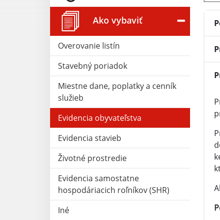
Ako vybaviť
P
Overovanie listín
P
Stavebný poriadok
P
Miestne dane, poplatky a cenník
služieb
P
p
Evidencia obyvateľstva
P
Evidencia stavieb
d
k
Životné prostredie
k
Evidencia samostatne
A
hospodáriacich roľníkov (SHR)
P
Iné