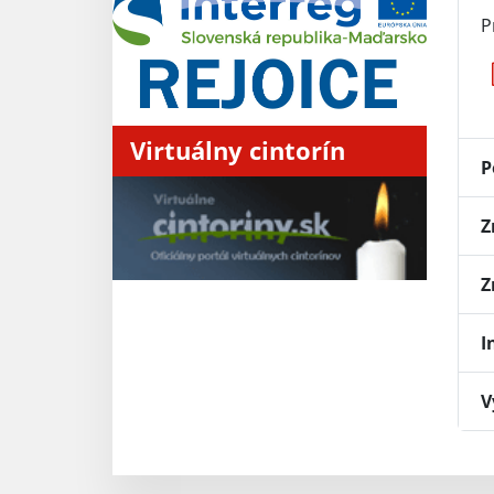
P
Virtuálny cintorín
P
Z
Z
I
V