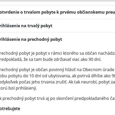
otvrdenie o trvalom pobyte k prvému občianskemu pre
rihlásenie na trvalý pobyt
rihlásenie na prechodný pobyt
rechodný pobyt je pobyt v rámci ktorého sa občan nachádz
redpokladá, že sa tam bude zdržiavať viac ako 90 dní.
rechodný pobyt je občan povinný hlásiť na Obecnom úrade 
obu pobytu do 10 dní od ubytovania, ak potrvá dlhšie ako 
edykoľvek počas jeho trvania zrušiť. Ak tak neurobí, pobyt 
torú bol prihlásený.
k prechodný pobyt trvá aj po skončení predpokladaného času
otrebujete