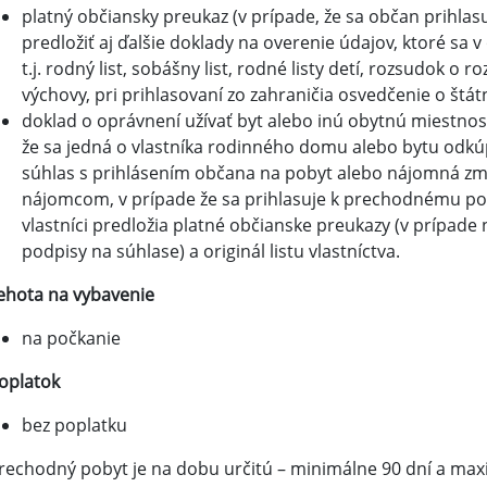
platný občiansky preukaz (v prípade, že sa občan prihla
predložiť aj ďalšie doklady na overenie údajov, ktoré s
t.j. rodný list, sobášny list, rodné listy detí, rozsudok o
výchovy, pri prihlasovaní zo zahraničia osvedčenie o štá
doklad o oprávnení užívať byt alebo inú obytnú miestnosť: 
že sa jedná o vlastníka rodinného domu alebo bytu odk
súhlas s prihlásením občana na pobyt alebo nájomná zm
nájomcom, v prípade že sa prihlasuje k prechodnému pob
vlastníci predložia platné občianske preukazy (v prípade
podpisy na súhlase) a originál listu vlastníctva.
ehota na vybavenie
na počkanie
oplatok
bez poplatku
rechodný pobyt je na dobu určitú – minimálne 90 dní a max