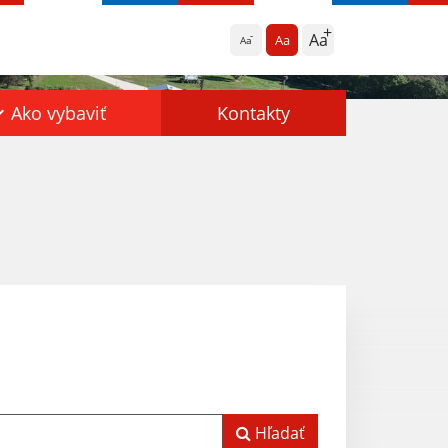
Aa
Aa
Aa
Ako vybaviť
Kontakty
Hľadať