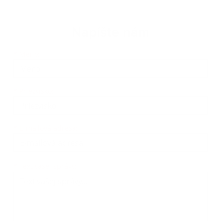
Napíšte nám
Meno
Priezvisko
E-mailová adresa
*
Meno:
*
Priezvisko:
*
E-mailová adresa:
Text vašej správy...
*
Text vašej správy: