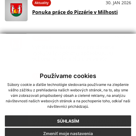
30. JAN 2026
Aktuality
Ponuka práce do Pizzérie v Milhosti
21. JAN 2026
Aktuality
Vyhlásenie karantény pre zistenie
výskytu fytoplazmy spôsobujúcej
ochorenie: zlaté žltnutie viniča
Používame cookies
18. DEC 2025
Aktuality
Zvozový kalendár na rok 2026
Súbory cookie a ďalšie technológie sledovania používame na zlepšenie
vášho zážitku z prehliadania našich webových stránok, na to, aby sme
vám zobrazovali prispôsobený obsah a cielené reklamy, na analýzu
návštevnosti našich webových stránok a na pochopenie toho, odkiaľ naši
návštevníci prichádzajú.
03. NOV 2025
Aktuality
Od 1.11.2025 Všeobecnú ambulanciu pre
SÚHLASÍM
dospelých v Kechneci preberá Fakultná
nemocnica AGEL Košice-Šaca
Zmeniť moje nastavenia