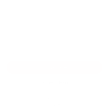
Príloha:
Príloha
*
povinné položky
*
Oboznámil som sa so
spracúvaním osobných údajov
Google reCaptcha Response
Odoslať správu
Rýchle odkazy
História
Kultúra
Fotogaléria