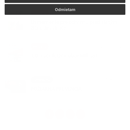
Odmietam
13. OKT 2025
Aktuality
Usmernenie pre ochranu pred zlatým
žltnutím viniča
08. AUG 2025
Aktuality
XXI. ročník Dňa obce Milhosť
19. MAR 2025
Oznámenia
POŽIARNA PREVENCIA
1
2
3
>