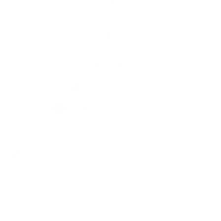
Dôležité tel. čísla
Kontakty
Kontaktné informácie
+421 55 696 27 94
podatelna@obecmilhost.eu
využite možnosť získavania aktuálnych informácií s využitím RSS
,
CMS systém (redakčný) systém ECHELON 2,
Mapa stránok
,
web portál
,
webhosting
,
webex.digital, s.r.o.
,
domény
,
registrácia domény
,
spoločnosť webex.digital, s.r.o.
,
technický prevádzkovateľ
Posledná aktualizácia:
07.08.2026
Vytlačiť stránku
|
Vyhlásenie o prístupnosti