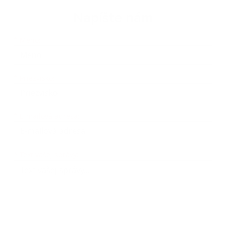
Napíšte nám
Meno
Priezvisko
E-mailová adresa
*
Meno:
*
Priezvisko:
*
E-mailová adresa:
Text vašej správy...
*
Text vašej správy: