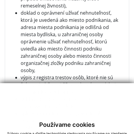
remeselnej živnosti),
doklad o oprávnení užívať nehnuteľnosť,
ktorá je uvedená ako miesto podnikania, ak
adresa miesta podnikania je odlišná od
miesta bydliska, u zahraničnej osoby
oprávnenie užívať nehnuteľnosť, ktorú
uviedla ako miesto činnosti podniku
zahraničnej osoby alebo miesto činnosti
organizačnej zložky podniku zahraničnej
osoby,
výpis z registra trestov osôb, ktoré nie sú
štátnymi občanmi SR a na ktoré sa vzťahuje
podmienka bezúhonnosti,
súhlas zodpovedného zástupcu s
ustanovením do funkcie,
splnomocnenie na zastupovanie, ak
ohlásenie živnosti podáva poverená
Používame cookies
osoba.
Súbory cookie a ďalšie technológie sledovania používame na zlepšenie