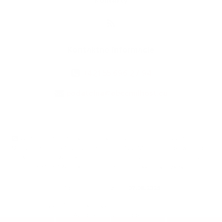
Kontakty
Kontaktné informácie
+421 55 696 27 94
podatelna@obecmilhost.eu
využite možnosť získavania aktuálnych informácií s využitím RSS
,
CMS systém (redakčný) systém ECHELON 2,
Mapa stránok
,
web portál
,
webhosting
,
webex.digital, s.r.o.
,
domény
,
registrácia domény
,
spoločnosť webex.digital, s.r.o.
,
technický prevádzkovateľ
Posledná aktualizácia:
07.08.2026
Vytlačiť stránku
|
Vyhlásenie o prístupnosti
Autorské práva
|
Cookies