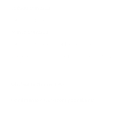
Spôsob prevzatia:
elektronicky
Miesto prevzatia:
elektronická schránka žiadateľa
Viac k tejto téme nájdete na:
Ohlásenie živnosti
FO
Ohlásenie činnosti PO
Oznámenie o ukončení podnikania