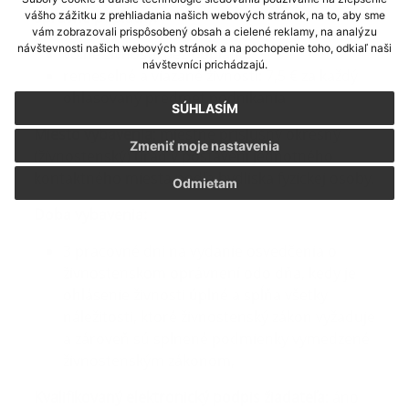
Správne poplatky:
vášho zážitku z prehliadania našich webových stránok, na to, aby sme
vám zobrazovali prispôsobený obsah a cielené reklamy, na analýzu
návštevnosti našich webových stránok a na pochopenie toho, odkiaľ naši
voľné živnosti: bez poplatku
návštevníci prichádzajú.
remeselné a viazané živnosti: 7,5 € za každý
ohlasovaný predmet podnikania
SÚHLASÍM
Miesto vybavenia
: miestne príslušný okresný
Zmeniť moje nastavenia
(živnostenský) úrad v postavení jednotného
kontaktného miesta podľa bydliska fyzickej osoby.
Odmietam
Doba vybavenia:
3 pracovné dni na vydanie osvedčenia o
živnostenskom oprávnení odo dňa, kedy je
ohlásenie živnosti úplné a spĺňa všetky
náležitosti, ktoré živnostenský zákon vyžaduje
a zároveň sú splnené podmienky vymedzené
živnostenským zákonom,
Kvalifikovaný elektronický podpis žiadateľa
: áno