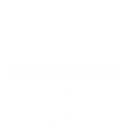
Príloha:
Príloha
*
povinné položky
*
Oboznámil som sa so
spracúvaním osobných údajov
Google reCaptcha Response
Odoslať správu
Rýchle odkazy
História
Kultúra
Fotogaléria
Dôležité tel. čísla