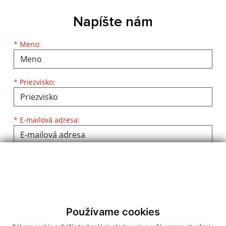
Napíšte nám
Meno
Priezvisko
E-mailová adresa
*
Meno:
*
Priezvisko:
*
E-mailová adresa:
Text vašej správy...
*
Text vašej správy:
Používame cookies