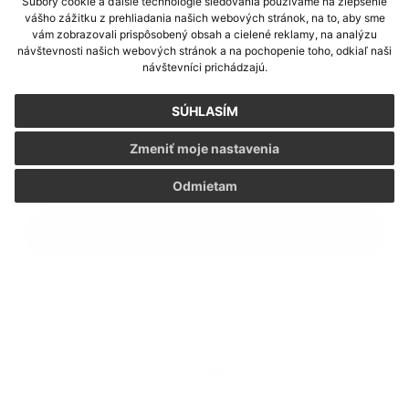
Súbory cookie a ďalšie technológie sledovania používame na zlepšenie
vášho zážitku z prehliadania našich webových stránok, na to, aby sme
vám zobrazovali prispôsobený obsah a cielené reklamy, na analýzu
návštevnosti našich webových stránok a na pochopenie toho, odkiaľ naši
Príloha:
návštevníci prichádzajú.
Príloha
SÚHLASÍM
*
povinné položky
Zmeniť moje nastavenia
*
Oboznámil som sa so
spracúvaním osobných údajov
Odmietam
Google reCaptcha Response
Odoslať správu
Rýchle odkazy
História
Kultúra
Fotogaléria
Dôležité tel. čísla