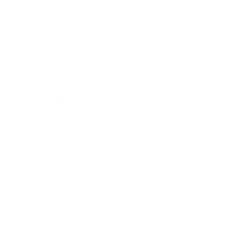
Kontakty
Kontaktné informácie
+421 55 696 27 94
podatelna@obecmilhost.eu
využite možnosť získavania aktuálnych informácií s využitím RSS
,
CMS systém (redakčný) systém ECHELON 2,
Mapa stránok
,
web portál
,
webhosting
,
webex.digital, s.r.o.
,
domény
,
registrácia domény
,
spoločnosť webex.digital, s.r.o.
,
technický prevádzkovateľ
Posledná aktualizácia:
20.07.2026
Vytlačiť stránku
|
Vyhlásenie o prístupnosti
Autorské práva
|
Cookies