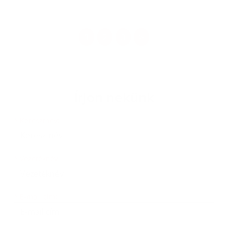
1
2
3
>
Írjon nekünk
Keresztnév
Vezetéknév
E-mail cím
*
Keresztnév:
*
Vezetéknév:
*
E-mail cím: