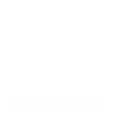
Üzenetének szövege...
*
Üzenetének szövege:
Melléklet:
Melléklet
*
kötelező elemek
*
Megismerkedtem a
személyes adatok feldolgozásával
Google reCaptcha Response
Üzenet küldése