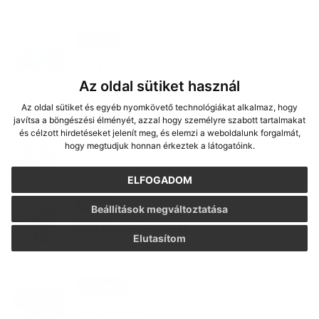
03. NOV 2025
Aktuality
nový článok
Az oldal sütiket használ
Az oldal sütiket és egyéb nyomkövető technológiákat alkalmaz, hogy
javítsa a böngészési élményét, azzal hogy személyre szabott tartalmakat
13. OKT 2025
Aktuality
és célzott hirdetéseket jelenít meg, és elemzi a weboldalunk forgalmát,
nový článok
hogy megtudjuk honnan érkeztek a látogatóink.
ELFOGADOM
08. AUG 2025
Aktuality
Beállítások megváltoztatása
XXI. Migléci Falunap
Elutasítom
19. MAR 2025
Oznámenia
nový článok