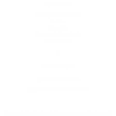
Gyors linkek
A település történelme
Kultúra
Képgaléria
Fontos telefonszámok
Elérhetőségek
Elérhetőségek
+421 55 696 27 94
podatelna@obecmilhost.eu
jusson a legfrissebb információkhoz az RSS csatornánkon keresztűl
,