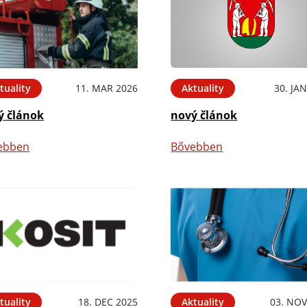
tuality
11. MAR 2026
Aktuality
30. JA
ý článok
nový článok
ebben
Bővebben
tuality
18. DEC 2025
Aktuality
03. NOV