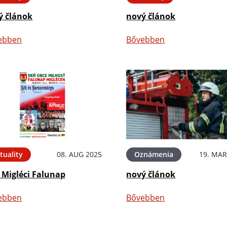
ý článok
nový článok
ebben
Bővebben
tuality
08. AUG 2025
Oznámenia
19. MAR
 Migléci Falunap
nový článok
ebben
Bővebben