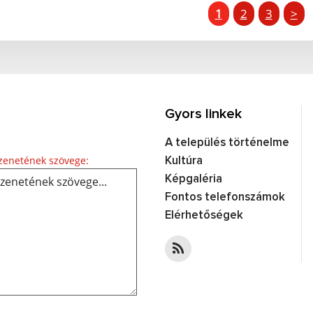
1
2
3
>
Gyors linkek
A település történelme
Üzenetének szövege...
enetének szövege:
Kultúra
Képgaléria
Fontos telefonszámok
Elérhetőségek