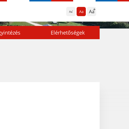
Aa
Aa
Aa
yintézés
Elérhetőségek