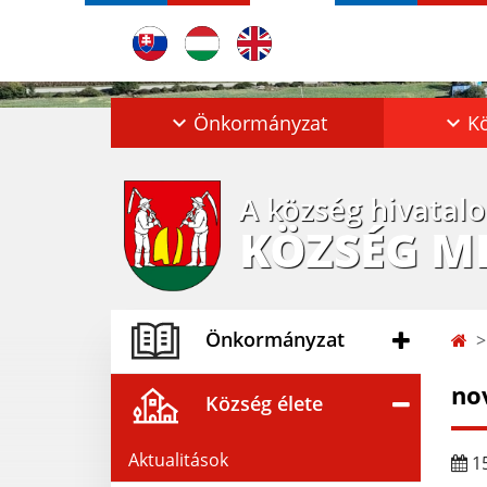
Önkormányzat
Kö
A község hivatal
KÖZSÉG M
Önkormányzat
no
Község élete
Aktualitások
15