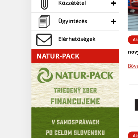
Közzététel
Ügyintézés
Elérhetőségek
Ak
nov
NATUR-PACK
Bőv
Ak