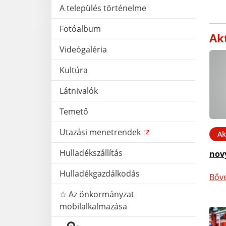
A település történelme
Fotóalbum
Akt
Videógaléria
Kultúra
Látnivalók
Temető
Utazási menetrendek
Ak
Hulladékszállítás
nov
Hulladékgazdálkodás
Bőv
☆ Az önkormányzat
mobilalkalmazása