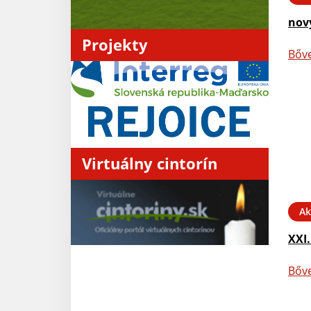
nov
Projekty
Bőv
Virtuálny cintorín
Ak
XXI.
Bőv