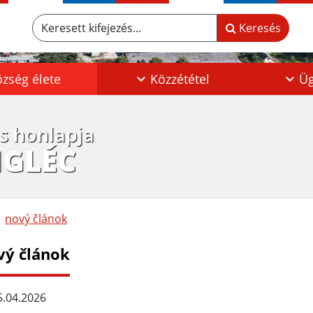
Keresett kifejezés...
Keresés
zség élete
Közzététel
Üg
os honlapja
IGLÉC
nový článok
vý článok
.04.2026