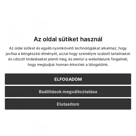
13. OKT 2025
Aktuality
nový článok
Az oldal sütiket használ
Az oldal sütiket és egyéb nyomkövető technológiákat alkalmaz, hogy
javítsa a böngészési élményét, azzal hogy személyre szabott tartalmakat
08. AUG 2025
Aktuality
és célzott hirdetéseket jelenít meg, és elemzi a weboldalunk forgalmát,
hogy megtudjuk honnan érkeztek a látogatóink.
XXI. Migléci Falunap
ELFOGADOM
Beállítások megváltoztatása
19. MAR 2025
Oznámenia
nový článok
Elutasítom
07. MAR 2025
Aktuality