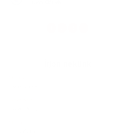
nový článok
1
2
3
>
Írjon nekünk
Keresztnév
Vezetéknév
E-mail cím
*
Keresztnév:
*
Vezetéknév:
*
E-mail cím: