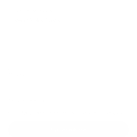
Üzenetének szövege...
*
Üzenetének szövege:
Melléklet:
Melléklet
*
kötelező elemek
*
Megismerkedtem a
személyes adatok feldolgozásával
Google reCaptcha Response
Üzenet küldése