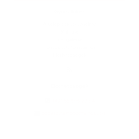
Gyors linkek
A település történelme
Kultúra
Képgaléria
Fontos telefonszámok
Elérhetőségek
Elérhetőségek
+421 55 696 27 94
podatelna@obecmilhost.eu