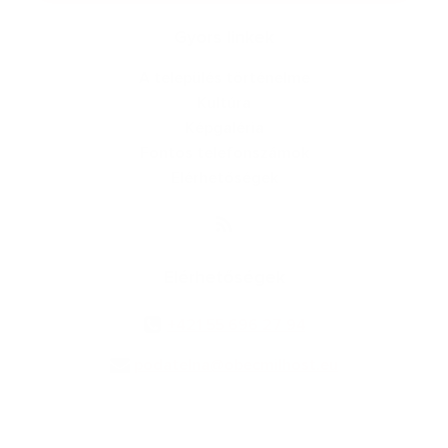
Gyors linkek
A település történelme
Kultúra
Képgaléria
Fontos telefonszámok
Elérhetőségek
Elérhetőségek
+421 55 696 27 94
podatelna@obecmilhost.eu