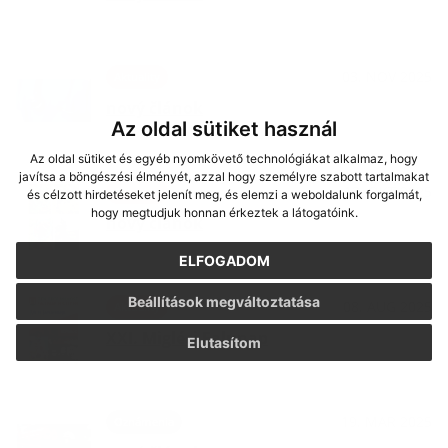
03. NOV 2025
Aktuality
nový článok
Az oldal sütiket használ
Az oldal sütiket és egyéb nyomkövető technológiákat alkalmaz, hogy
javítsa a böngészési élményét, azzal hogy személyre szabott tartalmakat
13. OKT 2025
Aktuality
és célzott hirdetéseket jelenít meg, és elemzi a weboldalunk forgalmát,
hogy megtudjuk honnan érkeztek a látogatóink.
nový článok
ELFOGADOM
Beállítások megváltoztatása
08. AUG 2025
Aktuality
XXI. Migléci Falunap
Elutasítom
19. MAR 2025
Oznámenia