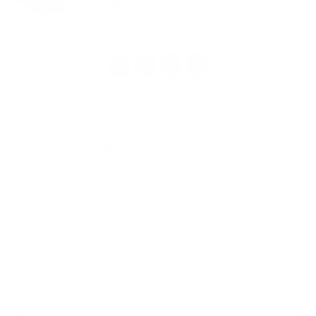
nový článok
1
2
3
>
Írjon nekünk
Keresztnév
Vezetéknév
E-mail cím
*
Keresztnév:
*
Vezetéknév:
*
E-mail cím: