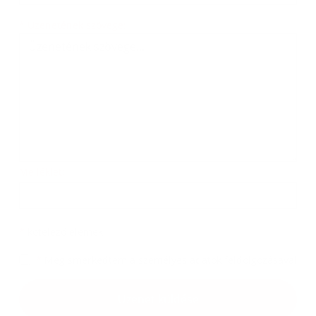
Üzenetének szövege...
*
Üzenetének szövege:
Melléklet:
Melléklet
*
kötelező elemek
*
Megismerkedtem a
személyes adatok feldolgozásával
Google reCaptcha Response
Üzenet küldése