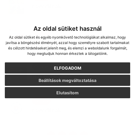
nový článok
Az oldal sütiket használ
08. AUG 2025
Aktuality
Az oldal sütiket és egyéb nyomkövető technológiákat alkalmaz, hogy
XXI. Migléci Falunap
javítsa a böngészési élményét, azzal hogy személyre szabott tartalmakat
és célzott hirdetéseket jelenít meg, és elemzi a weboldalunk forgalmát,
hogy megtudjuk honnan érkeztek a látogatóink.
19. MAR 2025
Oznámenia
ELFOGADOM
nový článok
Beállítások megváltoztatása
Elutasítom
07. MAR 2025
Aktuality
nový článok