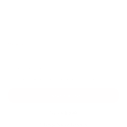
Melléklet:
Melléklet
*
kötelező elemek
*
Megismerkedtem a
személyes adatok feldolgozásával
Google reCaptcha Response
Üzenet küldése
Gyors linkek
A település történelme