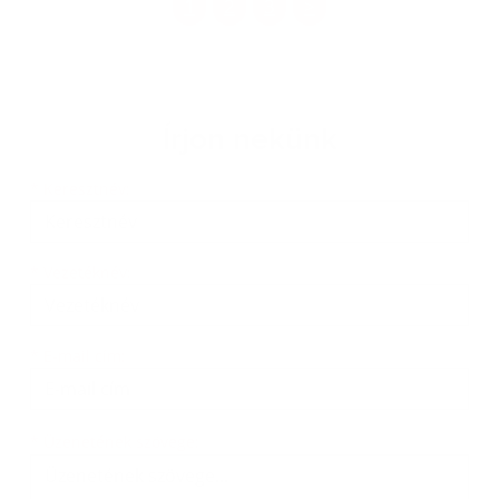
1
2
3
>
Írjon nekünk
Keresztnév
Vezetéknév
E-mail cím
*
Keresztnév:
*
Vezetéknév:
*
E-mail cím:
Üzenetének szövege...
*
Üzenetének szövege: