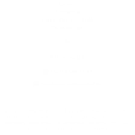
Kultúra
Képgaléria
Fontos telefonszámok
Elérhetőségek
Elérhetőségek
+421 55 696 27 94
podatelna@obecmilhost.eu
jusson a legfrissebb információkhoz az RSS csatornánkon keresztűl
,
ECHELON 2 tartalomkezelő rendszer,
Honlap térkép
,
Internetes portál
,
webhosting
,
webex.digital, s.r.o.
,
doménnevek
,
doménnév regisztráció
,
cég webex.digital, s.r.o.
,
műszaki üzemeltető