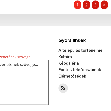
1
2
3
>
Gyors linkek
A település történelme
Üzenetének szövege...
enetének szövege:
Kultúra
Képgaléria
Fontos telefonszámok
Elérhetőségek