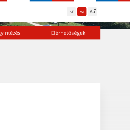
Aa
Aa
Aa
yintézés
Elérhetőségek