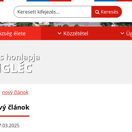
Keresett kifejezés...
Keresés
zség élete
Közzététel
Üg
os honlapja
IGLÉC
nový článok
vý článok
.03.2025