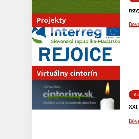
nov
Projekty
Bőv
Virtuálny cintorín
Ak
XXI.
Bőv