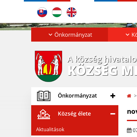
Önkormányzat
Kö
A község hivatal
KÖZSÉG M
Önkormányzat
no
Község élete
Aktualitások
07