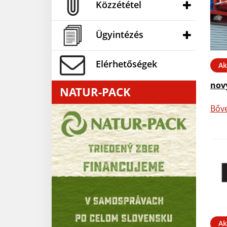
Közzététel
Ügyintézés
Elérhetőségek
Ak
nov
NATUR-PACK
Bőv
Ak