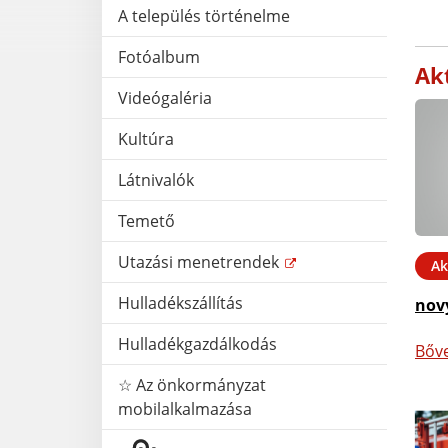
A település történelme
Fotóalbum
Akt
Videógaléria
Kultúra
Látnivalók
Temető
Utazási menetrendek
Ak
Hulladékszállítás
nov
Hulladékgazdálkodás
Bőv
☆ Az önkormányzat
mobilalkalmazása