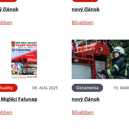
ý článok
nový článok
ebben
Bővebben
tuality
08. AUG 2025
Oznámenia
19. MAR
 Migléci Falunap
nový článok
ebben
Bővebben