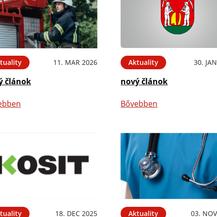
tuality
11. MAR 2026
Aktuality
30. JA
ý článok
nový článok
ebben
Bővebben
tuality
18. DEC 2025
Aktuality
03. NOV