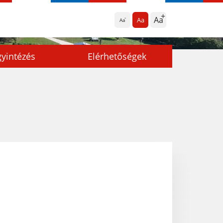
Aa
Aa
Aa
yintézés
Elérhetőségek