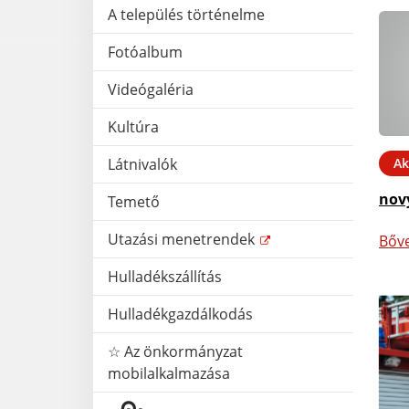
A település történelme
Fotóalbum
Videógaléria
Kultúra
Ak
Látnivalók
nov
Temető
Utazási menetrendek
Bőv
Hulladékszállítás
Hulladékgazdálkodás
☆ Az önkormányzat
mobilalkalmazása