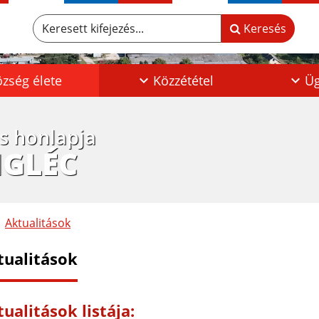
Keresett kifejezés...
Keresés
zség élete
Közzététel
Üg
os honlapja
IGLÉC
Aktualitások
tualitások
ualitások listája: