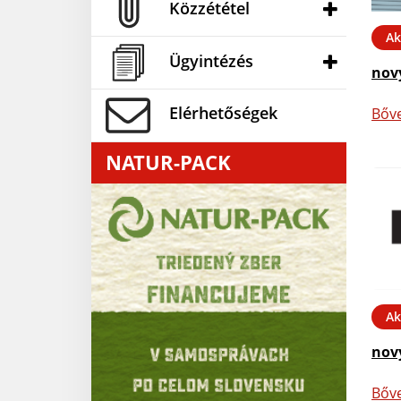
Közzététel
Ak
Ügyintézés
nov
Elérhetőségek
Bőv
NATUR-PACK
Ak
nov
Bőv