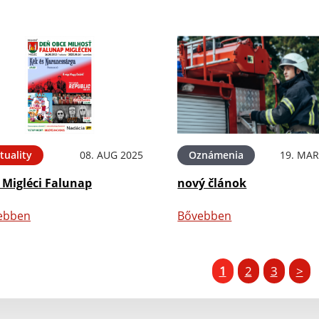
tuality
08. AUG 2025
Oznámenia
19. MAR
 Migléci Falunap
nový článok
ebben
Bővebben
1
2
3
>