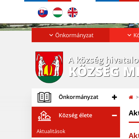
Önkormányzat
Kö
A község hivatal
KÖZSÉG M
Önkormányzat
Ak
Község élete
Aktualitások
Akt