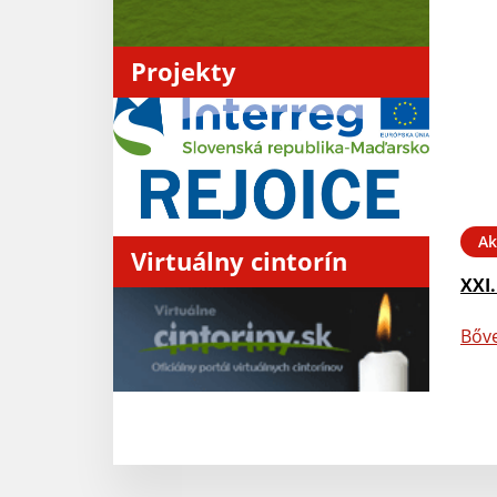
Projekty
Ak
Virtuálny cintorín
XXI.
Bőv