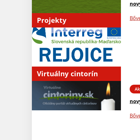
nov
Bőv
Projekty
Virtuálny cintorín
Ak
nov
Bőv