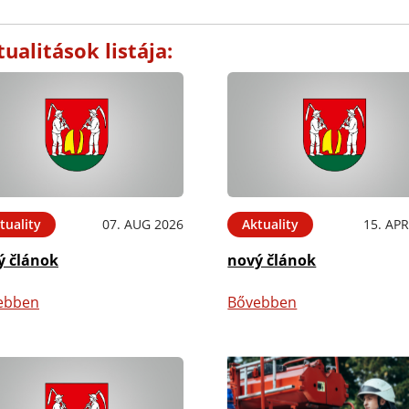
ualitások listája:
tuality
07. AUG 2026
Aktuality
15. APR
ý článok
nový článok
ebben
Bővebben