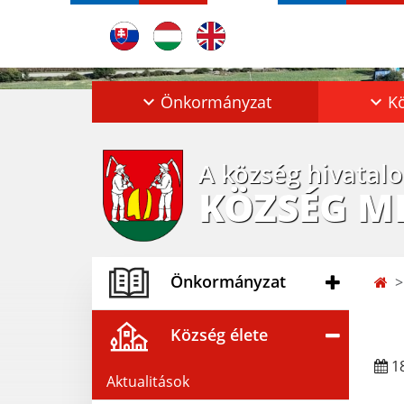
Önkormányzat
Kö
A község hivatal
KÖZSÉG M
Önkormányzat
Község élete
18
Aktualitások