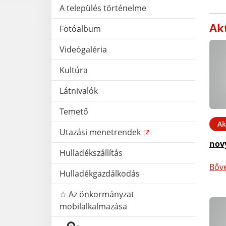
A település történelme
Akt
Fotóalbum
Videógaléria
Kultúra
Látnivalók
Temető
Ak
Utazási menetrendek
nov
Hulladékszállítás
Bőv
Hulladékgazdálkodás
☆ Az önkormányzat
mobilalkalmazása