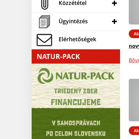
Közzététel
Ügyintézés
Ak
Elérhetőségek
nov
NATUR-PACK
Bőv
Ak