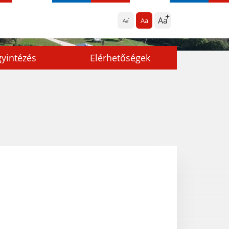
Aa
Aa
Aa
yintézés
Elérhetőségek