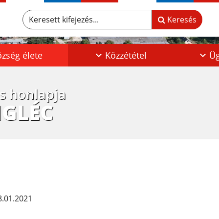
Keresett kifejezés...
Keresés
zség élete
Közzététel
Üg
os honlapja
IGLÉC
.01.2021