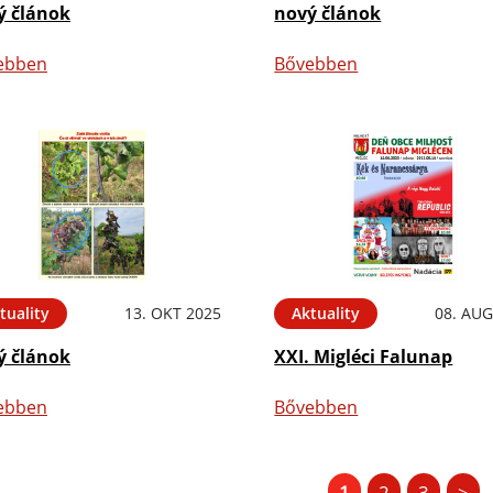
ý článok
nový článok
ebben
Bővebben
tuality
13. OKT 2025
Aktuality
08. AUG
ý článok
XXI. Migléci Falunap
ebben
Bővebben
1
2
3
>