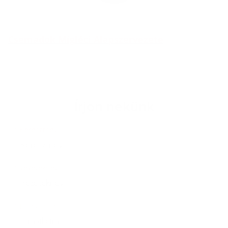
Csemadok Migléci Alapszervezete
Írjon nekünk
Keresztnév
Vezetéknév
E-mail cím
*
Keresztnév:
*
Vezetéknév:
*
E-mail cím: