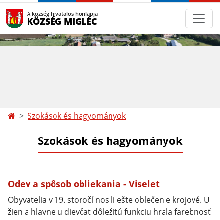
A község hivatalos honlapja
KÖZSÉG MIGLÉC
Szokások és hagyományok
Szokások és hagyományok
Odev a spôsob obliekania - Viselet
Obyvatelia v 19. storočí nosili ešte oblečenie krojové. U
žien a hlavne u dievčat dôležitú funkciu hrala farebnosť