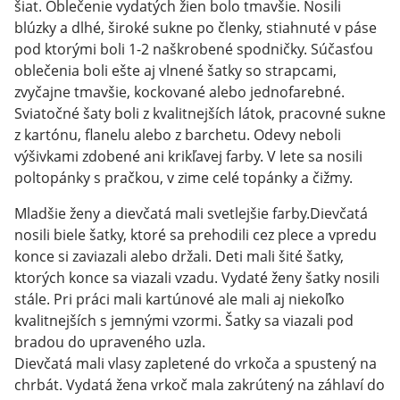
šiat. Oblečenie vydatých žien bolo tmavšie. Nosili
blúzky a dlhé, široké sukne po členky, stiahnuté v páse
pod ktorými boli 1-2 naškrobené spodničky. Súčasťou
oblečenia boli ešte aj vlnené šatky so strapcami,
zvyčajne tmavšie, kockované alebo jednofarebné.
Sviatočné šaty boli z kvalitnejších látok, pracovné sukne
z kartónu, flanelu alebo z barchetu. Odevy neboli
výšivkami zdobené ani krikľavej farby. V lete sa nosili
poltopánky s pračkou, v zime celé topánky a čižmy.
Mladšie ženy a dievčatá mali svetlejšie farby.Dievčatá
nosili biele šatky, ktoré sa prehodili cez plece a vpredu
konce si zaviazali alebo držali. Deti mali šité šatky,
ktorých konce sa viazali vzadu. Vydaté ženy šatky nosili
stále. Pri práci mali kartúnové ale mali aj niekoľko
kvalitnejších s jemnými vzormi. Šatky sa viazali pod
bradou do upraveného uzla.
Dievčatá mali vlasy zapletené do vrkoča a spustený na
chrbát. Vydatá žena vrkoč mala zakrútený na záhlaví do