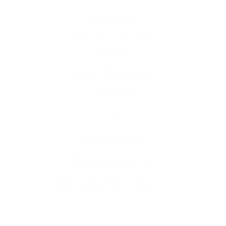
Gyors linkek
A település történelme
Kultúra
Képgaléria
Fontos telefonszámok
Elérhetőségek
Elérhetőségek
+421 55 696 27 94
podatelna@obecmilhost.eu