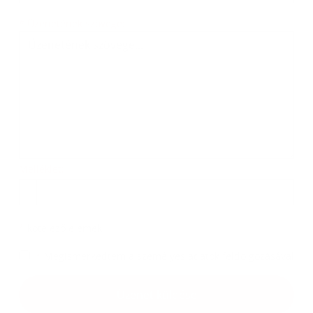
Üzenetének szövege...
*
Üzenetének szövege:
Melléklet:
Melléklet
*
kötelező elemek
*
Megismerkedtem a
személyes adatok feldolgozásával
Google reCaptcha Response
Üzenet küldése