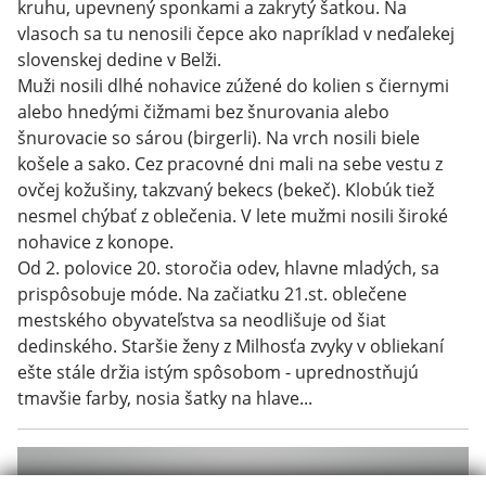
kruhu, upevnený sponkami a zakrytý šatkou. Na
vlasoch sa tu nenosili čepce ako napríklad v neďalekej
slovenskej dedine v Belži.
Muži nosili dlhé nohavice zúžené do kolien s čiernymi
alebo hnedými čižmami bez šnurovania alebo
šnurovacie so sárou (birgerli). Na vrch nosili biele
košele a sako. Cez pracovné dni mali na sebe vestu z
ovčej kožušiny, takzvaný bekecs (bekeč). Klobúk tiež
nesmel chýbať z oblečenia. V lete mužmi nosili široké
nohavice z konope.
Od 2. polovice 20. storočia odev, hlavne mladých, sa
prispôsobuje móde. Na začiatku 21.st. oblečene
mestského obyvateľstva sa neodlišuje od šiat
dedinského. Staršie ženy z Milhosťa zvyky v obliekaní
ešte stále držia istým spôsobom - uprednostňujú
tmavšie farby, nosia šatky na hlave...