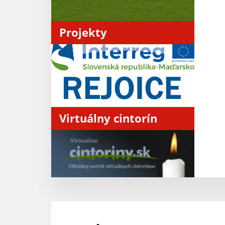
Projekty
Virtuálny cintorín