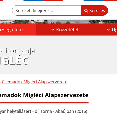
Keresett kifejezés...
Keresés
zség élete
Közzététel
Üg
os honlapja
IGLÉC
Csemadok Migléci Alapszervezete
emadok Migléci Alapszervezete
ar helytállásért - díj Torna - Abaújban (2016)