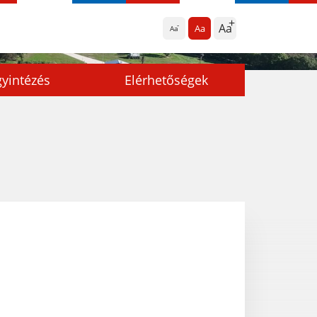
Aa
Aa
Aa
yintézés
Elérhetőségek