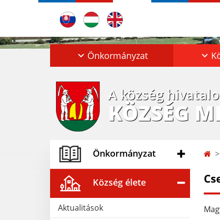
Önkormányzat
Kö
A község hivatal
KÖZSÉG M
Önkormányzat
Cs
Község élete
Aktualitások
Magy