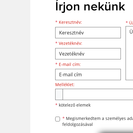
Írjon nekünk
Keresztnév
Vezetéknév
E-mail cím
*
Keresztnév:
*
Üz
*
Vezetéknév:
*
E-mail cím:
Melléklet:
Melléklet
*
kötelező elemek
*
Megismerkedtem a
személyes ad
feldolgozásával