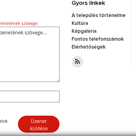
Gyors linkek
A település történelme
Üzenetének szövege...
enetének szövege:
Kultúra
Képgaléria
Fontos telefonszámok
Elérhetőségek
Google reCaptcha Response
Üzenet
atok
küldése