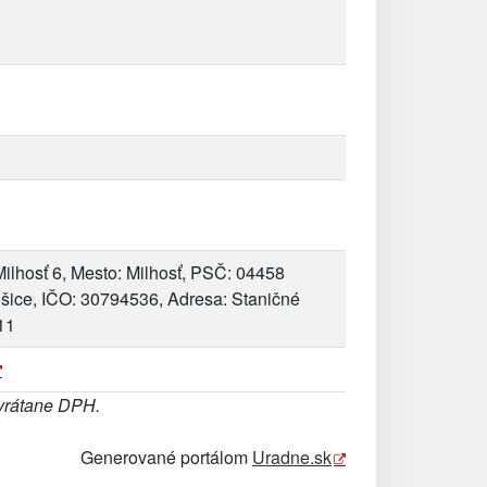
ilhosť 6, Mesto: Milhosť, PSČ: 04458
ošice, IČO: 30794536, Adresa: Staničné
11
 vrátane DPH.
Generované portálom
Uradne.sk