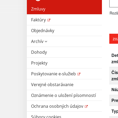
Zmluvy
Rozš
Faktúry
Objednávky
zo
Archív
Dohody
Det
zm
Projekty
Čís
Poskytovanie e-služieb
zm
Verejné obstarávanie
Ná
Oznámenie o uložení písomností
Pr
Ochrana osobných údajov
Ty
Súbory cookies