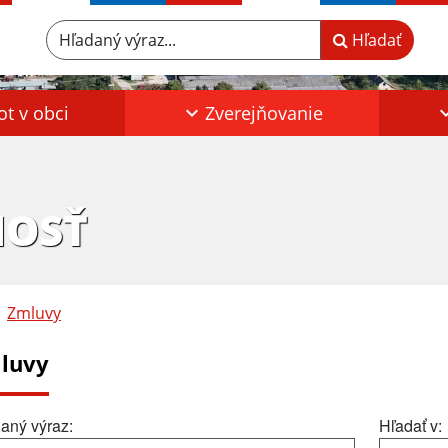
Hľadaný výraz...
Hľadať
ot v obci
Zverejňovanie
HOSŤ
Zmluvy
luvy
aný výraz:
Hľadať v: