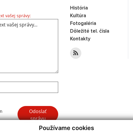
História
Text vašej správy...
xt vašej správy:
Kultúra
Fotogaléria
Dôležité tel. čísla
Kontakty
Google reCaptcha Response
Odoslať
ím
správu
Používame cookies