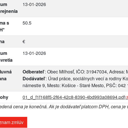
tum
13-01-2026
rejnenia
ma s
50.5
H*
na
€
tum
13-01-2026
vretia
luvná
Odberateľ
: Obec Milhosť, IČO: 31947034, Adresa: M
ana
Dodávateľ
: Úrad práce, sociálnych vecí a rodiny K
námestie 9, Mesto: Košice - Staré Mesto, PSČ: 042 
lohy
01_d_f1f168f5-2f64-42c8-8390-4bd993a08694.pdf
dená cena je konečná. Ak je dodávateľ platcom DPH, cena je
znam zmlúv