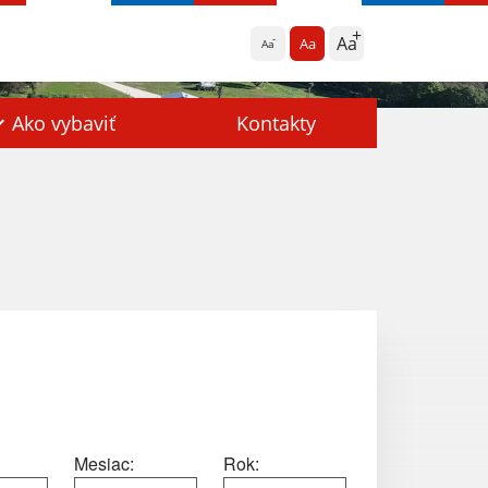
Aa
Aa
Aa
Ako vybaviť
Kontakty
Mesiac:
Rok: