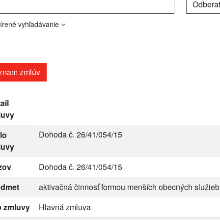
írené vyhľadávanie
znam zmlúv
ail
luvy
Dohoda č. 26/41/054/15
lo
luvy
zov
Dohoda č. 26/41/054/15
edmet
aktivačná činnosť formou menších obecných služieb
p zmluvy
Hlavná zmluva