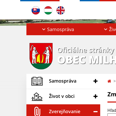
Samospráva
Živ
Oficiálne stránky
OBEC MIL
Samospráva
Zm
Život v obci
Hľad
Zverejňovanie