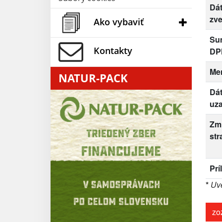
Dá
zve
Ako vybaviť
Su
Kontakty
DP
Me
NATUR-PACK
Dá
uza
Zm
str
Prí
*
Uve
zo