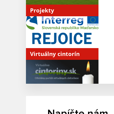
Projekty
Virtuálny cintorín
Napíšte nám