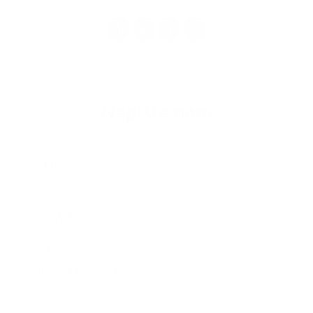
1
2
3
>
Napíšte nám
Meno
Priezvisko
E-mailová adresa
*
Meno:
*
Priezvisko:
*
E-mailová adresa:
Text vašej správy...
*
Text vašej správy: