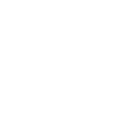
História
Kultúra
Fotogaléria
Dôležité tel. čísla
Kontakty
Kontaktné informácie
+421 55 696 27 94
podatelna@obecmilhost.eu
využite možnosť získavania aktuálnych informácií s využitím RSS
,
CMS systém (redakčný) systém ECHELON 2,
Mapa stránok
,
web portál
,
webhosting
,
webex.digital, s.r.o.
,
domény
,
registrácia domény
,