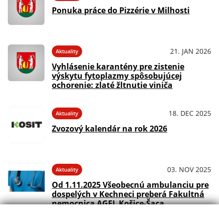
Ponuka práce do Pizzérie v Milhosti
21. JAN 2026
Aktuality
Vyhlásenie karantény pre zistenie
výskytu fytoplazmy spôsobujúcej
ochorenie: zlaté žltnutie viniča
18. DEC 2025
Aktuality
Zvozový kalendár na rok 2026
03. NOV 2025
Aktuality
Od 1.11.2025 Všeobecnú ambulanciu pre
dospelých v Kechneci preberá Fakultná
nemocnica AGEL Košice-Šaca