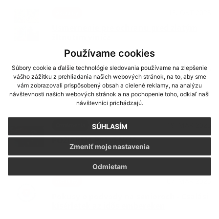
13. OKT 2025
Aktuality
Usmernenie pre ochranu pred zlatým
žltnutím viniča
Používame cookies
Súbory cookie a ďalšie technológie sledovania používame na zlepšenie
08. AUG 2025
Aktuality
vášho zážitku z prehliadania našich webových stránok, na to, aby sme
XXI. ročník Dňa obce Milhosť
vám zobrazovali prispôsobený obsah a cielené reklamy, na analýzu
návštevnosti našich webových stránok a na pochopenie toho, odkiaľ naši
návštevníci prichádzajú.
19. MAR 2025
Oznámenia
SÚHLASÍM
POŽIARNA PREVENCIA
Zmeniť moje nastavenia
Odmietam
07. MAR 2025
Aktuality
Pokusy o podvody na senioroch - Csalási
kísérletek az idős embereken