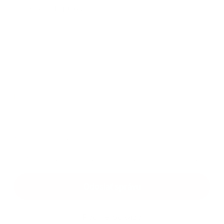
Príloha:
Príloha
*
povinné položky
*
Oboznámil som sa so
spracúvaním osobných údajov
Google reCaptcha Response
Odoslať správu
Rýchle odkazy