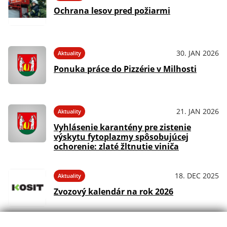
Ochrana lesov pred požiarmi
30. JAN 2026
Aktuality
Ponuka práce do Pizzérie v Milhosti
21. JAN 2026
Aktuality
Vyhlásenie karantény pre zistenie
výskytu fytoplazmy spôsobujúcej
ochorenie: zlaté žltnutie viniča
18. DEC 2025
Aktuality
Zvozový kalendár na rok 2026