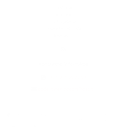
História
Kultúra
Fotogaléria
Dôležité tel. čísla
Kontakty
Kontaktné informácie
+421 55 696 27 94
podatelna@obecmilhost.eu
využite možnosť získavania aktuálnych informácií s využitím RSS
,
CMS systém (redakčný) systém ECHELON 2,
Mapa stránok
,
web portál
,
webhosting
,
webex.digital, s.r.o.
,
domény
,
registrácia domény
,