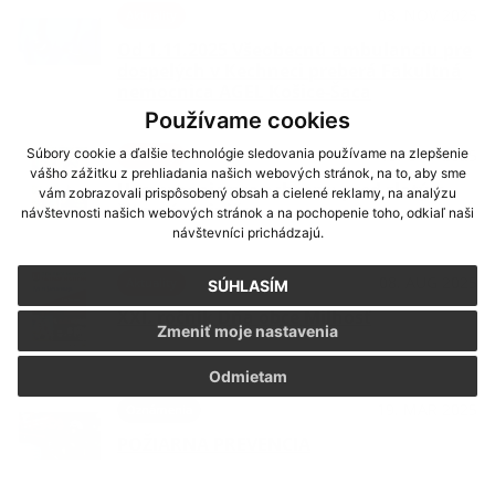
03. NOV 2025
Aktuality
Od 1.11.2025 Všeobecnú ambulanciu pre
dospelých v Kechneci preberá Fakultná
nemocnica AGEL Košice-Šaca
Používame cookies
Súbory cookie a ďalšie technológie sledovania používame na zlepšenie
13. OKT 2025
Aktuality
vášho zážitku z prehliadania našich webových stránok, na to, aby sme
Usmernenie pre ochranu pred zlatým
vám zobrazovali prispôsobený obsah a cielené reklamy, na analýzu
žltnutím viniča
návštevnosti našich webových stránok a na pochopenie toho, odkiaľ naši
návštevníci prichádzajú.
08. AUG 2025
Aktuality
SÚHLASÍM
XXI. ročník Dňa obce Milhosť
Zmeniť moje nastavenia
Odmietam
19. MAR 2025
Oznámenia
POŽIARNA PREVENCIA