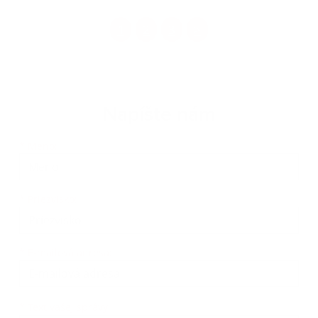
1
2
3
>
Napíšte nám
Meno
Priezvisko
E-mailová adresa
*
Meno:
*
Priezvisko:
*
E-mailová adresa:
Text vašej správy...
*
Text vašej správy: