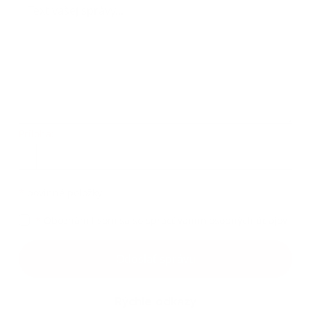
Príloha:
Príloha
*
povinné položky
*
Oboznámil som sa so
spracúvaním osobných údajov
Google reCaptcha Response
Odoslať správu
Rýchle odkazy