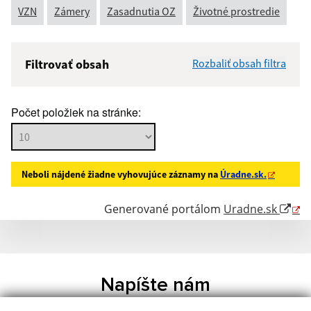
VZN
Zámery
Zasadnutia OZ
Životné prostredie
Filtrovať obsah
Rozbaliť obsah filtra
Názov:
Počet položiek na stránke:
Popis:
Neboli nájdené žiadne vyhovujúce záznamy na
Úradne.sk.
Dátum zverejnenia od:
Generované portálom
Uradne.sk
Dátum zverejnenia do:
Napíšte nám
Filtrovať
Reset