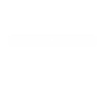
Príloha
*
povinné položky
*
Oboznámil som sa so
spracúvaním osobných údajov
Google reCaptcha Response
Odoslať správu
Rýchle odkazy
História
Kultúra
Fotogaléria
Dôležité tel. čísla
Kontakty