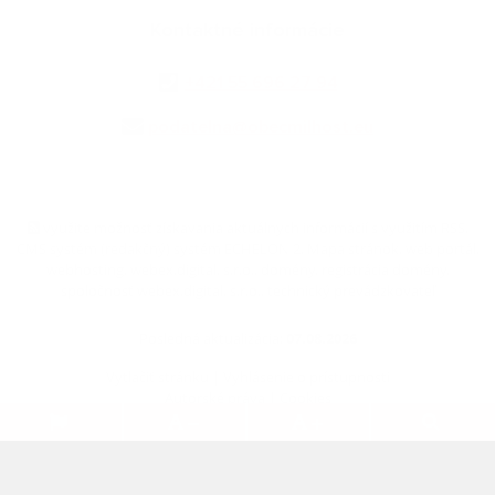
Kontaktné informácie
+421 55 696 27 94
podatelna@obecmilhost.eu
využite možnosť získavania aktuálnych informácií s využitím RSS
,
CMS systém (redakčný) systém ECHELON 2,
Mapa stránok
,
web portál
,
webhosting
,
webex.digital, s.r.o.
,
domény
,
registrácia domény
,
spoločnosť webex.digital, s.r.o.
,
technický prevádzkovateľ
Posledná aktualizácia:
07.08.2026
Vytlačiť stránku
|
Vyhlásenie o prístupnosti
Autorské práva
|
Cookies
.
.
.
.
.
.
webdesign
|