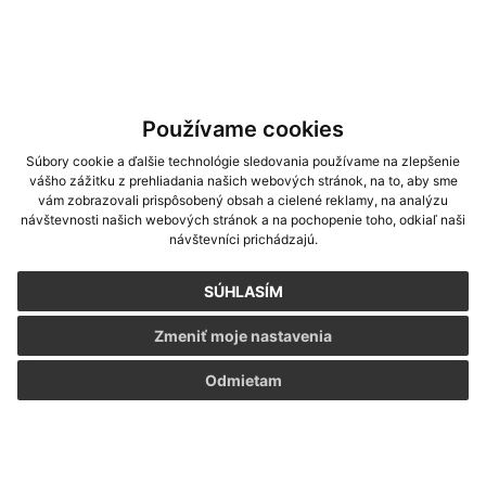
Meno
Priezvisko
E-mailová adresa
*
Meno:
*
Priezvisko:
Používame cookies
Súbory cookie a ďalšie technológie sledovania používame na zlepšenie
*
E-mailová adresa:
vášho zážitku z prehliadania našich webových stránok, na to, aby sme
vám zobrazovali prispôsobený obsah a cielené reklamy, na analýzu
návštevnosti našich webových stránok a na pochopenie toho, odkiaľ naši
návštevníci prichádzajú.
Text vašej správy...
*
Text vašej správy:
SÚHLASÍM
Zmeniť moje nastavenia
Odmietam
Príloha: